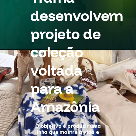
desenvolvem
projeto de
coleção
voltada
para a
Amazônia
O objetivo é produzir uma
linha que mostre a vida e