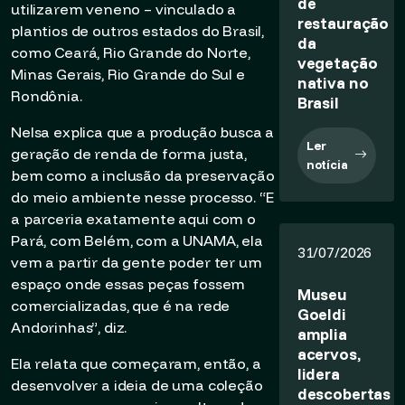
de
utilizarem veneno – vinculado a
restauração
plantios de outros estados do Brasil,
da
como Ceará, Rio Grande do Norte,
vegetação
Minas Gerais, Rio Grande do Sul e
nativa no
Rondônia.
Brasil
Nelsa explica que a produção busca a
Ler
geração de renda de forma justa,
notícia
bem como a inclusão da preservação
do meio ambiente nesse processo. “E
a parceria exatamente aqui com o
Pará, com Belém, com a UNAMA, ela
31/07/2026
vem a partir da gente poder ter um
espaço onde essas peças fossem
Museu
comercializadas, que é na rede
Goeldi
Andorinhas”, diz.
amplia
acervos,
Ela relata que começaram, então, a
lidera
desenvolver a ideia de uma coleção
descobertas