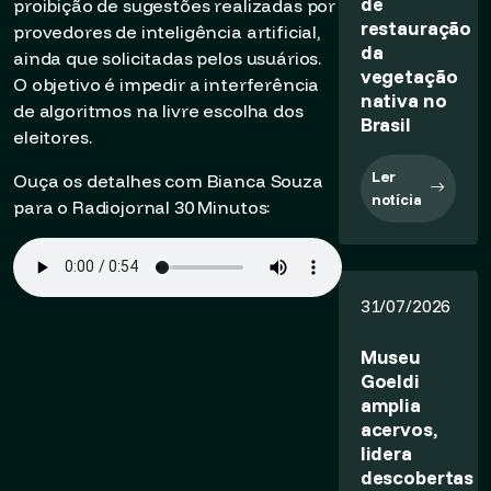
de
proibição de sugestões realizadas por
restauração
provedores de inteligência artificial,
da
ainda que solicitadas pelos usuários.
vegetação
O objetivo é impedir a interferência
nativa no
de algoritmos na livre escolha dos
Brasil
eleitores.
Ler
Ouça os detalhes com Bianca Souza
notícia
para o Radiojornal 30 Minutos:
31/07/2026
Museu
Goeldi
amplia
acervos,
lidera
descobertas