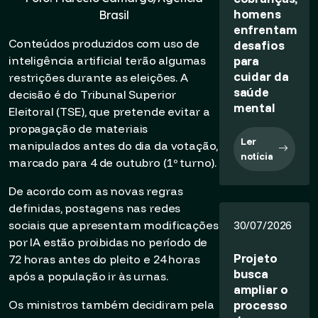
homens
Brasil
enfrentam
Conteúdos produzidos com uso de
desafios
para
inteligência artificial terão algumas
cuidar da
restrições durante as eleições. A
saúde
decisão é do Tribunal Superior
mental
Eleitoral (TSE), que pretende evitar a
propagação de materiais
Ler
manipulados antes do dia da votação,
notícia
marcado para 4 de outubro (1º turno).
De acordo com as novas regras
definidas, postagens nas redes
sociais que apresentam modificações
30/07/2026
por IA estão proibidas no período de
Projeto
72 horas antes do pleito e 24 horas
busca
após a população ir às urnas.
ampliar o
processo
Os ministros também decidiram pela