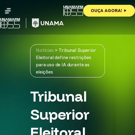
Skip
to
OUÇA AGORA!
content
Notícias
>
Tribunal Superior
Eleitoral define restrições
para uso de IA durante as
eleições
Tribunal
Superior
Eleitoral