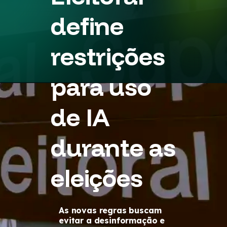
define
restrições
para uso
de IA
durante as
eleições
As novas regras buscam
evitar a desinformação e