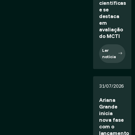
científicas
e se
destaca
em
avaliação
do MCTI
Ler
notícia
31/07/2026
Ariana
Grande
inicia
nova fase
com o
lançamento