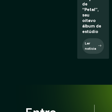
de
“Petal”,
seu
oitavo
álbum de
estúdio
Ler
notícia