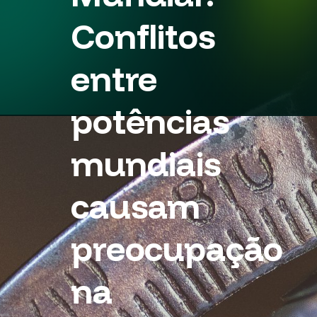
Conflitos
entre
potências
mundiais
causam
preocupação
na