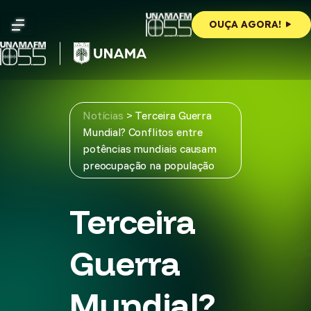
Skip
to
OUÇA AGORA!
content
Notícias
>
Terceira Guerra
Mundial? Conflitos entre
potências mundiais causam
preocupação na população
Terceira
Guerra
Mundial?