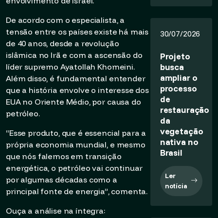
envolvimento de Israel.
De acordo com o especialista, a
tensão entre os países existe há mais
30/07/2026
de 40 anos, desde a revolução
islâmica no Irã e com a ascensão do
Projeto
busca
líder supremo Ayatollah Khomeini.
ampliar o
Além disso, é fundamental entender
processo
que a história envolve o interesse dos
de
EUA no Oriente Médio, por causa do
restauração
petróleo.
da
vegetação
“Esse produto, que é essencial para a
nativa no
própria economia mundial, e mesmo
Brasil
que nós falemos em transição
energética, o petróleo vai continuar
Ler
por algumas décadas como a
notícia
principal fonte de energia”, comenta.
Ouça a análise na íntegra: