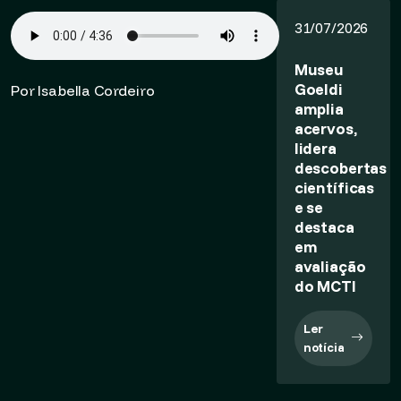
31/07/2026
Museu
Goeldi
Por Isabella Cordeiro
amplia
acervos,
lidera
descobertas
científicas
e se
destaca
em
avaliação
do MCTI
Ler
notícia