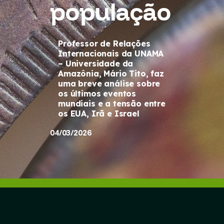
população
Professor de Relações
Internacionais da UNAMA
– Universidade da
Amazônia, Mário Tito, faz
uma breve análise sobre
os últimos eventos
mundiais e a tensão entre
os EUA, Irã e Israel
04/03/2026