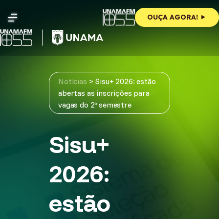
Skip
to
OUÇA AGORA!
content
Notícias
>
Sisu+ 2026: estão
abertas as inscrições para
vagas do 2º semestre
Sisu+
2026:
estão