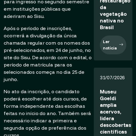
restauração
para ingresso no segundo semestre
da
em instituições públicas que
vegetação
aderiram ao Sisu.
nativa no
Brasil
Após o período de inscrições,
ocorrerá a divulgação da única
Ler
chamada regular com os nomes dos
notícia
pré-selecionados, em 24 de junho, no
site do Sisu. De acordo com o edital, o
período de matrícula para os
selecionados começa no dia 25 de
31/07/2026
junho.
Museu
No ato da inscrição, o candidato
Goeldi
poderá escolher até dois cursos, de
amplia
forma independente das escolhas
acervos,
feitas no início do ano. Também será
lidera
necessário indicar a primeira e
descobertas
segunda opção de preferência dos
científicas
cursos.