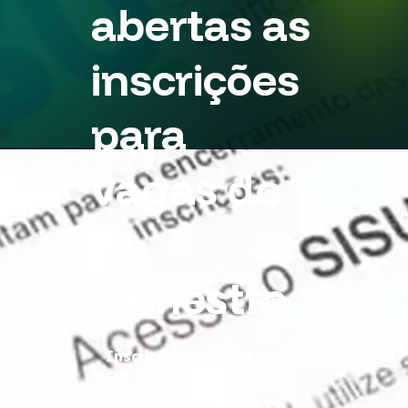
abertas as
inscrições
para
vagas do
2º
semestre
Inscrição é restrita para
candidatos que tenham
participado da fase