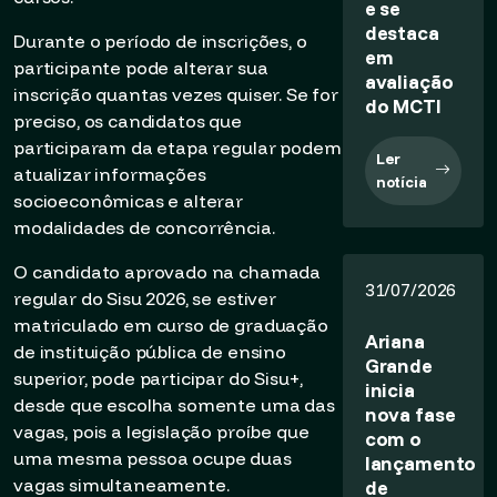
e se
destaca
Durante o período de inscrições, o
em
participante pode alterar sua
avaliação
inscrição quantas vezes quiser. Se for
do MCTI
preciso, os candidatos que
participaram da etapa regular podem
Ler
atualizar informações
notícia
socioeconômicas e alterar
modalidades de concorrência.
O candidato aprovado na chamada
31/07/2026
regular do Sisu 2026, se estiver
matriculado em curso de graduação
Ariana
de instituição pública de ensino
Grande
superior, pode participar do Sisu+,
inicia
desde que escolha somente uma das
nova fase
vagas, pois a legislação proíbe que
com o
uma mesma pessoa ocupe duas
lançamento
vagas simultaneamente.
de