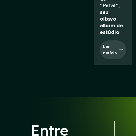
“Petal”,
seu
oitavo
álbum de
estúdio
Ler
notícia
Entre