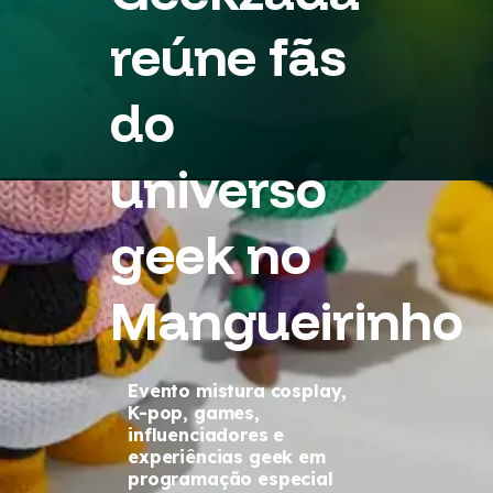
reúne fãs
do
universo
geek no
Mangueirinho
Evento mistura cosplay,
K-pop, games,
influenciadores e
experiências geek em
programação especial