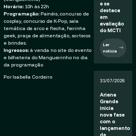
e se
Horário:
10h às 22h
destaca
Programação:
Painéis, concurso de
em
cosplay, concurso de K-Pop, sala
avaliação
temática de arco e flecha, feirinha
do MCTI
geek, praça de alimentação, sorteios
e brindes.
Ler
Ingressos:
à venda no site do evento
notícia
e bilheteria do Mangueirinho no dia
da programação
Por Isabella Cordeiro
31/07/2026
Ariana
Grande
inicia
nova fase
com o
lançamento
de