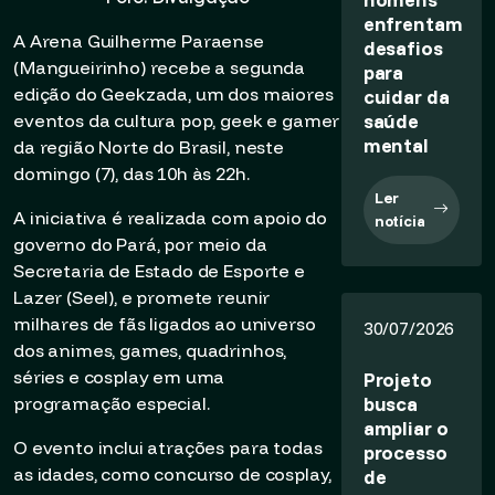
enfrentam
A Arena Guilherme Paraense
desafios
(Mangueirinho) recebe a segunda
para
edição do Geekzada, um dos maiores
cuidar da
saúde
eventos da cultura pop, geek e gamer
mental
da região Norte do Brasil, neste
domingo (7), das 10h às 22h.
Ler
A iniciativa é realizada com apoio do
notícia
governo do Pará, por meio da
Secretaria de Estado de Esporte e
Lazer (Seel), e promete reunir
milhares de fãs ligados ao universo
30/07/2026
dos animes, games, quadrinhos,
séries e cosplay em uma
Projeto
busca
programação especial.
ampliar o
O evento inclui atrações para todas
processo
as idades, como concurso de cosplay,
de