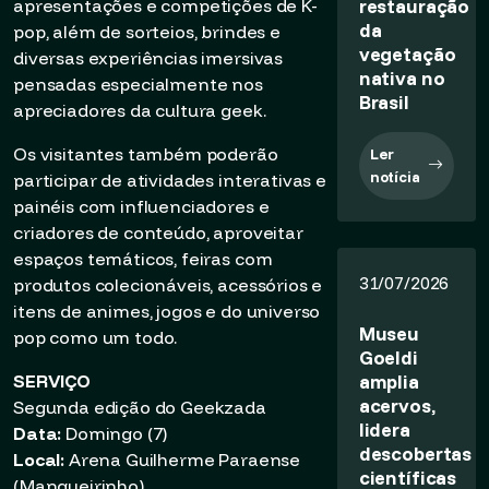
restauração
apresentações e competições de K-
da
pop, além de sorteios, brindes e
vegetação
diversas experiências imersivas
nativa no
pensadas especialmente nos
Brasil
apreciadores da cultura geek.
Os visitantes também poderão
Ler
notícia
participar de atividades interativas e
painéis com influenciadores e
criadores de conteúdo, aproveitar
espaços temáticos, feiras com
31/07/2026
produtos colecionáveis, acessórios e
itens de animes, jogos e do universo
Museu
pop como um todo.
Goeldi
amplia
SERVIÇO
acervos,
Segunda edição do Geekzada
lidera
Data:
Domingo (7)
descobertas
Local:
Arena Guilherme Paraense
científicas
(Mangueirinho)