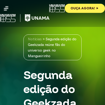
Skip
to
OUÇA AGORA!
content
Notícias
>
Segunda edição do
Geekzada reúne fãs do
universo geek no
Mangueirinho
Segunda
edição do
Geekzada