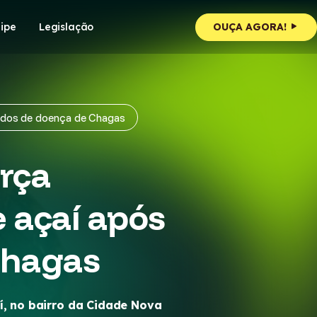
ipe
Legislação
OUÇA AGORA!
ados de doença de Chagas
orça
 açaí após
Chagas
í, no bairro da Cidade Nova