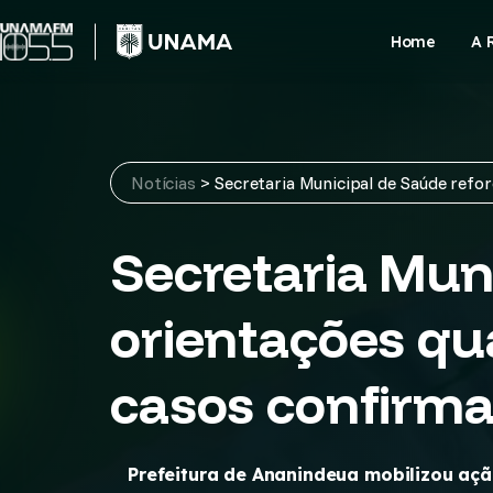
Skip
to
Home
A 
content
Notícias
>
Secretaria Municipal de Saúde refo
Secretaria Mun
orientações qu
casos confirm
Prefeitura de Ananindeua mobilizou açã