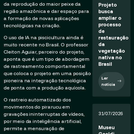
da reprodução do maior peixe da
Projeto
busca
região amazônica e dar espaço para
ampliar o
a formação de novas aplicações
processo
tecnológicas na criação.
de
restauração
O uso de IA na piscicultura ainda é
da
muito recente no Brasil. O professor
vegetação
Cleiton Aguiar, parceiro do projeto,
nativa no
aponta que é um tipo de abordagem
Brasil
de rastreamento comportamental
que coloca o projeto em uma posição
Ler
pioneira na integração tecnológica
notícia
de ponta com a produção aquícola.
O rastreio automatizado dos
movimentos do pirarucu em
31/07/2026
gravações ininterruptas de vídeos,
por meio da inteligência artificial,
Museu
permite a mensuração de
Goeldi