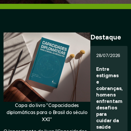
Destaque
28/07/2026
Entre
estigmas
e
cobranças,
homens
enfrentam
Capa do livro "Capacidades
desafios
diplomáticas para o Brasil do século
para
XXI"
cuidar da
saúde