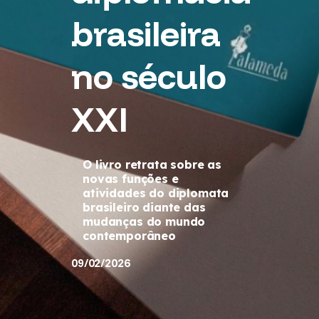
brasileira
no século
XXI
O livro retrata sobre as
novas funções e
atividades do diplomata
brasileiro diante das
mudanças do mundo
contemporâneo
09/02/2026