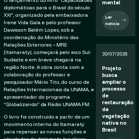
O lançamento do livro “Capacidades
mental
diplomáticas para o Brasil do século
XXI”, organizado pela embaixadora
Ler
Irene Vida Gala e pelo professor
notícia
Dawisson Belém Lopes, sob a
coordenação do Ministério das
Relações Exteriores – MRE
(Itamaraty), começará pelo eixo Sul-
30/07/2026
Sudeste e em breve chegará na
região Norte. A obra conta com a
Projeto
busca
colaboração do professor e
ampliar o
pesquisador Mário Tito, do curso de
processo
Relações Internacionais da UNAMA, e
de
apresentador do programa
restauração
“Globalizando” da Rádio UNAMA FM.
da
vegetação
O livro foi construído a partir de um
nativa no
movimento interno do Itamaraty
Brasil
para repensar as novas funções e