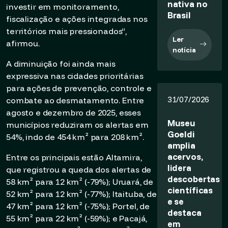
nativa no
investir em monitoramento,
Brasil
fiscalização e ações integradas nos
territórios mais pressionados”,
Ler
afirmou.
notícia
A diminuição foi ainda mais
expressiva nas cidades prioritárias
para ações de prevenção, controle e
31/07/2026
combate ao desmatamento. Entre
agosto e dezembro de 2025, esses
Museu
municípios reduziram os alertas em
Goeldi
54%, indo de 454 km² para 208 km².
amplia
acervos,
Entre os principais estão Altamira,
lidera
que registrou a queda dos alertas de
descobertas
58 km² para 12 km² (-79%); Uruará, de
científicas
52 km² para 12 km² (-77%); Itaituba, de
e se
47 km² para 12 km² (-75%); Portel, de
destaca
55 km² para 22 km² (-59%); e Pacajá,
em