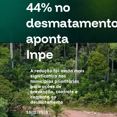
44% no
desmatamento
aponta
Inpe
A redução foi ainda mais
significativa nos
municípios prioritários
para ações de
prevenção, controle e
combate ao
desmatamento
16/01/2026