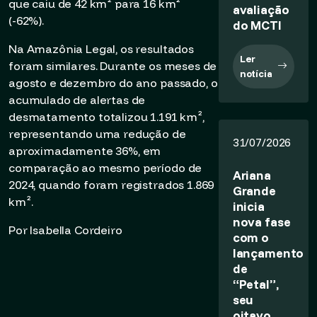
que caiu de 42 km² para 16 km²
avaliação
(-62%).
do MCTI
Na Amazônia Legal, os resultados
Ler
foram similares. Durante os meses de
notícia
agosto e dezembro do ano passado, o
acumulado de alertas de
desmatamento totalizou 1.191 km²,
representando uma redução de
31/07/2026
aproximadamente 36%, em
comparação ao mesmo período de
Ariana
2024, quando foram registrados 1.869
Grande
km².
inicia
nova fase
Por Isabella Cordeiro
com o
lançamento
de
“Petal”,
seu
oitavo