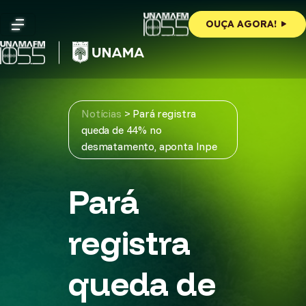
Skip
to
OUÇA AGORA!
content
Notícias
>
Pará registra
queda de 44% no
desmatamento, aponta Inpe
Pará
registra
queda de