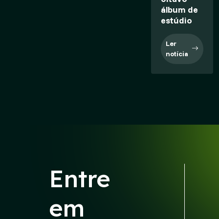
álbum de
estúdio
Ler
notícia
Entre
em