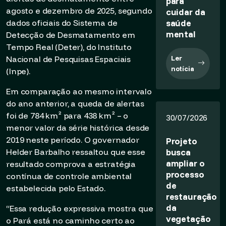
para
agosto e dezembro de 2025, segundo
cuidar da
saúde
dados oficiais do Sistema de
mental
Detecção de Desmatamento em
Tempo Real (Deter), do Instituto
Ler
Nacional de Pesquisas Espaciais
notícia
(Inpe).
Em comparação ao mesmo intervalo
do ano anterior, a queda de alertas
foi de 784 km² para 438 km² – o
30/07/2026
menor valor da série histórica desde
2019 neste período. O governador
Projeto
busca
Helder Barbalho ressaltou que esse
ampliar o
resultado comprova a estratégia
processo
contínua de controle ambiental
de
estabelecida pelo Estado.
restauração
da
“Essa redução expressiva mostra que
vegetação
o Pará está no caminho certo ao