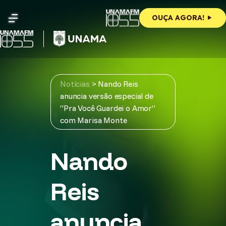
Skip
to
OUÇA AGORA!
content
Notícias
>
Nando Reis
anuncia versão especial de
“Pra Você Guardei o Amor”
com Marisa Monte
Nando
Reis
anuncia