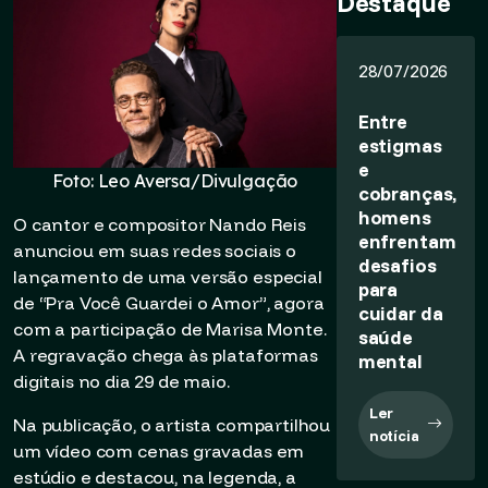
Destaque
28/07/2026
Entre
estigmas
e
Foto: Leo Aversa/Divulgação
cobranças,
homens
O cantor e compositor Nando Reis
enfrentam
anunciou em suas redes sociais o
desafios
lançamento de uma versão especial
para
de “Pra Você Guardei o Amor”, agora
cuidar da
com a participação de Marisa Monte.
saúde
A regravação chega às plataformas
mental
digitais no dia 29 de maio.
Ler
Na publicação, o artista compartilhou
notícia
um vídeo com cenas gravadas em
estúdio e destacou, na legenda, a