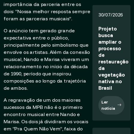
importância da parceria entre os
dois: “Nossa melhor resposta sempre
30/07/2026
foram as parcerias musicais”.
Projeto
O anúncio tem gerado grande
busca
expectativa entre o público,
ampliar o
principalmente pelo simbolismo que
processo
envolve os artistas. Além da conexão
de
musical, Nando e Marisa viveram um
restauração
relacionamento no início da década
da
de 1990, período que inspirou
vegetação
composições ao longo da trajetória
nativa no
Brasil
de ambos.
A regravação de um dos maiores
Ler
sucessos da MPB não é o primeiro
notícia
encontro musical entre Nando e
Marisa. Os dois já dividiram os vocais
em “Pra Quem Não Vem”, faixa do