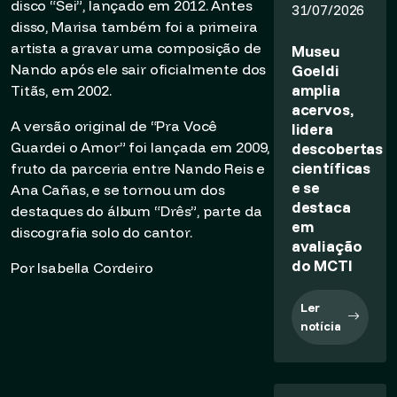
disco “Sei”, lançado em 2012. Antes
31/07/2026
disso, Marisa também foi a primeira
artista a gravar uma composição de
Museu
Nando após ele sair oficialmente dos
Goeldi
amplia
Titãs, em 2002.
acervos,
A versão original de “Pra Você
lidera
Guardei o Amor” foi lançada em 2009,
descobertas
científicas
fruto da parceria entre Nando Reis e
e se
Ana Cañas, e se tornou um dos
destaca
destaques do álbum “Drês”, parte da
em
discografia solo do cantor.
avaliação
do MCTI
Por Isabella Cordeiro
Ler
notícia