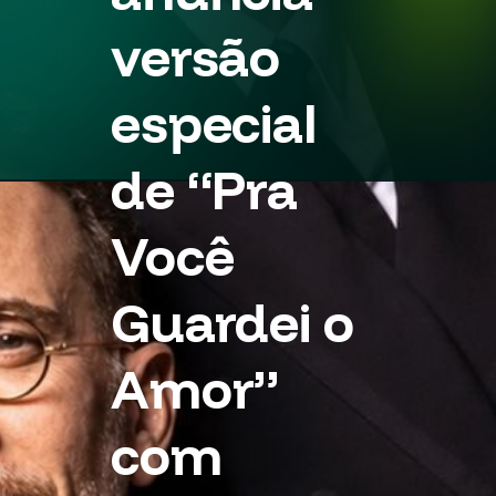
versão
especial
de “Pra
Você
Guardei o
Amor”
com