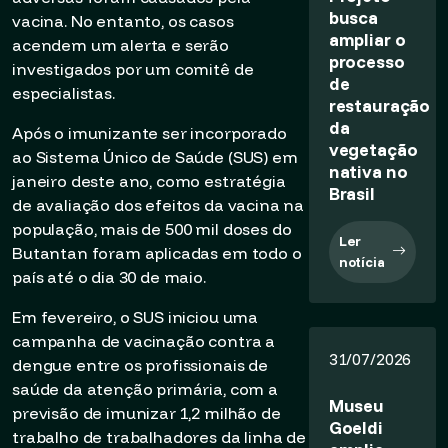
busca
vacina. No entanto, os casos
ampliar o
acendem um alerta e serão
processo
investigados por um comitê de
de
especialistas.
restauração
da
Após o imunizante ser incorporado
vegetação
ao Sistema Único de Saúde (SUS) em
nativa no
janeiro deste ano, como estratégia
Brasil
de avaliação dos efeitos da vacina na
população, mais de 500 mil doses do
Ler
Butantan foram aplicadas em todo o
notícia
país até o dia 30 de maio.
Em fevereiro, o SUS iniciou uma
campanha de vacinação contra a
31/07/2026
dengue entre os profissionais de
saúde da atenção primária, com a
Museu
previsão de imunizar 1,2 milhão de
Goeldi
trabalho de trabalhadores da linha de