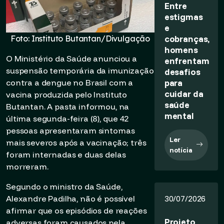
Entre
estigmas
e
cobranças,
Foto: Instituto Butantan/Divulgação
homens
O Ministério da Saúde anunciou a
enfrentam
suspensão temporária da imunização
desafios
para
contra a dengue no Brasil com a
cuidar da
vacina produzida pelo Instituto
saúde
Butantan. A pasta informou, na
mental
última segunda-feira (8), que 42
pessoas apresentaram sintomas
Ler
mais severos após a vacinação; três
notícia
foram internadas e duas delas
morreram.
Segundo o ministro da Saúde,
Alexandre Padilha, não é possível
30/07/2026
afirmar que os episódios de reações
Projeto
adversas foram causados pela