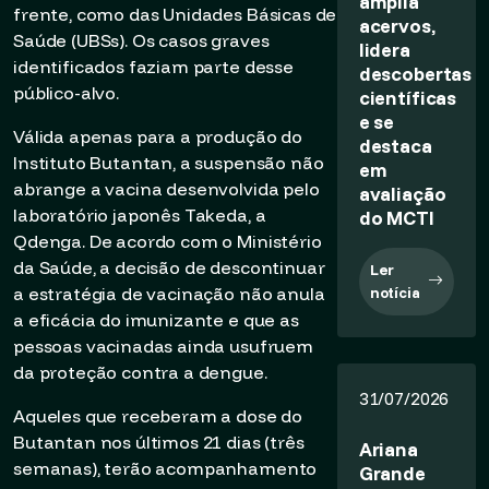
amplia
frente, como das Unidades Básicas de
acervos,
Saúde (UBSs). Os casos graves
lidera
identificados faziam parte desse
descobertas
público-alvo.
científicas
e se
Válida apenas para a produção do
destaca
Instituto Butantan, a suspensão não
em
abrange a vacina desenvolvida pelo
avaliação
laboratório japonês Takeda, a
do MCTI
Qdenga. De acordo com o Ministério
da Saúde, a decisão de descontinuar
Ler
a estratégia de vacinação não anula
notícia
a eficácia do imunizante e que as
pessoas vacinadas ainda usufruem
da proteção contra a dengue.
31/07/2026
Aqueles que receberam a dose do
Butantan nos últimos 21 dias (três
Ariana
semanas), terão acompanhamento
Grande