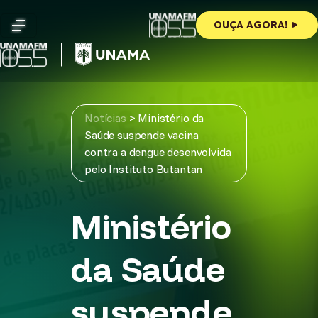
Skip
to
OUÇA AGORA!
content
Notícias
>
Ministério da
Saúde suspende vacina
contra a dengue desenvolvida
pelo Instituto Butantan
Ministério
da Saúde
suspende