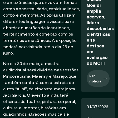
e amazônidas que envolvem temas
Goeldi
como ancestralidade, espiritualidade,
amplia
corpo e memória. As obras utilizam
acervos,
diferentes linguagens visuais para
lidera
abordar questões de identidade,
descobertas
científicas
pertencimento e conexão com os
e se
territórios amazônicos. A exposição
destaca
poderá ser visitada até o dia 26 de
em
julho.
avaliação
do MCTI
No dia 30 de maio, a mostra
audiovisual será dividida nas sessões
Ler
Pindoretama, Maenry e Marajó, que
notícia
também contará com a estreia do
curta “Álibi”, da cineasta marajoara
Jaci Garcia. O evento ainda terá
oficinas de teatro, pintura corporal,
31/07/2026
cultura alimentar, histórias em
quadrinhos, atrações musicais e