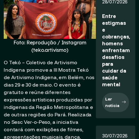
28/07/2026
Entre
estigmas
e
cobranças,
Foto: Reprodução / Instagram
homens
enfrentam
(teko.artivismo)
desafios
O Tekó – Coletivo de Artivismo
para
Indígena promove a III Mostra Tekó
cuidar da
saúde
de Artivismo Indígena, em Belém, nos
mental
dias 29 e 30 de maio. O evento é
gratuito e reúne diferentes
Ler
expressões artísticas produzidas por
notícia
indígenas da Região Metropolitana e
de outras regiões do Pará. Realizada
no Sesc Ver-o-Peso, a iniciativa
contará com exibições de filmes,
30/07/2026
apresentações musicais, dança,