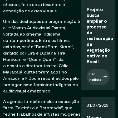
oficinas, feira de artesanato e
Projeto
exposição de artes visuais.
busca
ampliar o
Um dos destaques da programação é
processo
a 1ª Mostra Audiovisual Esaetá,
de
voltada ao cinema indígena
restauração
contemporâneo. Entre os filmes
da
exibidos, estão “Rami Rami Kirani”,
vegetação
dirigido por Lira e Luciana Tira
nativa no
Hunikuin, e “Quem Quer?”, da
Brasil
cineasta e diretora teatral Célia
Maracajá, curtas premiados no
Ler
Amazônia FiDoc e reconhecidos pelo
notícia
protagonismo feminino indígena no
audiovisual amazônico.
A agenda também inclui a exposição
31/07/2026
“Arte, Território e Retomada”, que
reúne trabalhos de artistas indígenas
Museu