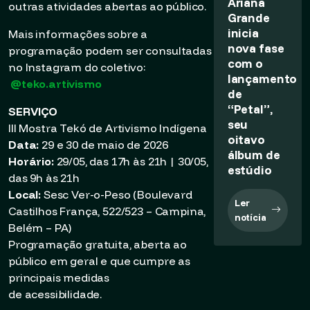
Ariana
outras atividades abertas ao público.
Grande
inicia
Mais informações sobre a
nova fase
programação podem ser consultadas
com o
no Instagram do coletivo:
lançamento
@teko.artivismo
de
“Petal”,
SERVIÇO
seu
III Mostra Tekó de Artivismo Indígena
oitavo
Data:
29 e 30 de maio de 2026
álbum de
Horário:
29/05, das 17h às 21h | 30/05,
estúdio
das 9h às 21h
Local:
Sesc Ver-o-Peso (Boulevard
Ler
Castilhos França, 522/523 – Campina,
notícia
Belém – PA)
Programação gratuita, aberta ao
público em geral e que cumpre as
principais medidas
de acessibilidade.