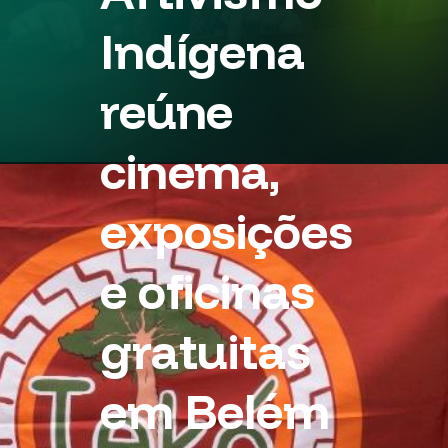
Indígena
reúne
cinema,
exposições
e oficinas
gratuitas
em Belém