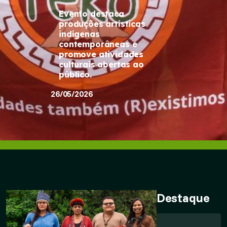
Evento destaca
produções artísticas
indígenas
contemporâneas e
promove atividades
culturais abertas ao
público.
26/05/2026
Destaque