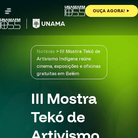
Skip
to
OUÇA AGORA!
content
Notícias
>
III Mostra Tekó de
Artivismo Indígena reúne
cinema, exposições e oficinas
gratuitas em Belém
III Mostra
Tekó de
Artivismo