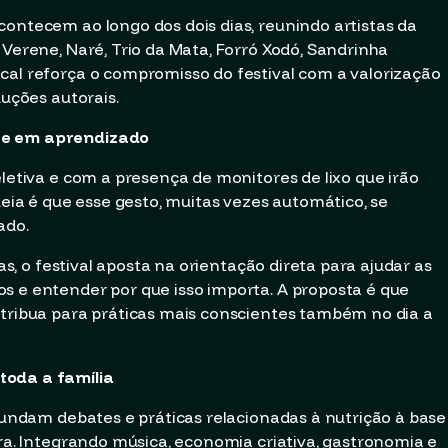
contecem ao longo dos dois dias, reunindo artistas da
 Verene, Naré, Trio da Mata, Forró Xodó, Sandrinha
cal reforça o compromisso do festival com a valorização
duções autorais.
te em aprendizado
eletiva e com a presença de monitores de lixo que irão
deia é que esse gesto, muitas vezes automático, se
ado.
cas, o festival aposta na orientação direta para ajudar as
s e entender por que isso importa. A proposta é que
ntribua para práticas mais conscientes também no dia a
toda a família
ofundam debates e práticas relacionadas à nutrição à base
ura. Integrando música, economia criativa, gastronomia e