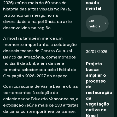
saúde
2026) reúne mais de 60 anos de
mental
história das artes visuais no Pará,
propondo um mergulho na
Ler
diversidade e na potência da arte
notícia
desenvolvida na região.
A mostra também marca um
momento importante: a celebração
dos seis meses do Centro Cultural
30/07/2026
Banco da Amazônia, comemorados
no dia 9 de abril, além de ser a
Projeto
busca
primeira selecionada pelo I Edital de
ampliar o
Ocupação 2026–2027 do espaço.
processo
Com curadoria de Vânia Leal e obras
de
restauração
pertencentes à coleção do
da
colecionador Eduardo Vasconcelos, a
vegetação
exposição reúne mais de 130 artistas
nativa no
da cena contemporânea paraense.
Brasil