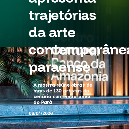
trajetórias
da arte
contemporâne
paraense
A mostra reúne obras de
mais de 130 artistas do
cenário contemporâneo
do Pará
06/04/2026