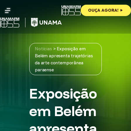
Skip
to
OUÇA AGORA!
content
Notícias
>
Exposição em
Belém apresenta trajetórias
da arte contemporânea
paraense
Exposição
em Belém
apresenta