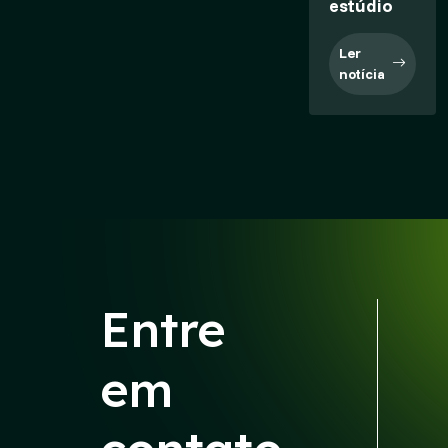
estúdio
Ler
notícia
Entre
em