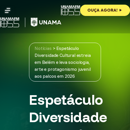
Skip
to
OUÇA AGORA!
content
Notícias
>
Espetáculo
Diversidade Cultural estreia
em Belém e leva sociologia,
arte e protagonismo juvenil
aos palcos em 2026
Espetáculo
Diversidade