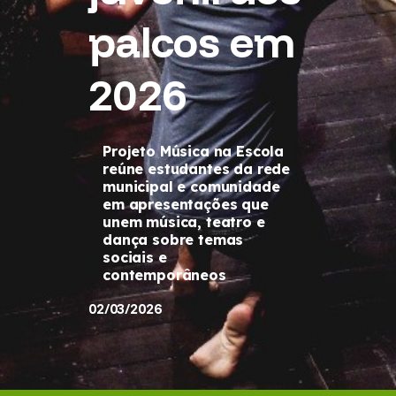
palcos em
2026
Projeto Música na Escola
reúne estudantes da rede
municipal e comunidade
em apresentações que
unem música, teatro e
dança sobre temas
sociais e
contemporâneos
02/03/2026