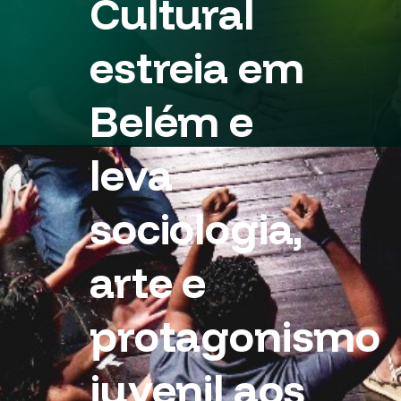
Cultural
estreia em
Belém e
leva
sociologia,
arte e
protagonismo
juvenil aos