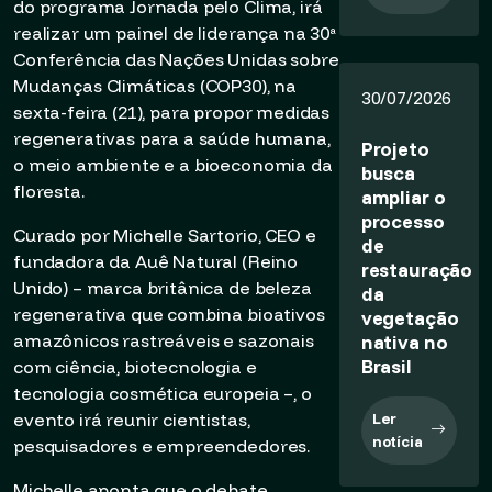
do programa Jornada pelo Clima, irá
realizar um painel de liderança na 30ª
Conferência das Nações Unidas sobre
Mudanças Climáticas (COP30), na
30/07/2026
sexta-feira (21), para propor medidas
regenerativas para a saúde humana,
Projeto
o meio ambiente e a bioeconomia da
busca
floresta.
ampliar o
processo
Curado por Michelle Sartorio, CEO e
de
fundadora da Auê Natural (Reino
restauração
Unido) – marca britânica de beleza
da
regenerativa que combina bioativos
vegetação
amazônicos rastreáveis e sazonais
nativa no
Brasil
com ciência, biotecnologia e
tecnologia cosmética europeia –, o
evento irá reunir cientistas,
Ler
notícia
pesquisadores e empreendedores.
Michelle aponta que o debate