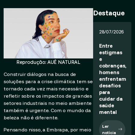
Destaque
28/07/2026
Entre
estigmas
e
Reprodução: AUÊ NATURAL
cobranças,
homens
Construir diálogos na busca de
enfrentam
soluções para a crise climática tem se
desafios
tornado cada vez mais necessário e
para
refletir sobre os impactos de grandes
cuidar da
setores industriais no meio ambiente
saúde
também é urgente. Com o mundo da
mental
beleza não é diferente.
Ler
Pensando nisso, a Embrapa, por meio
notícia