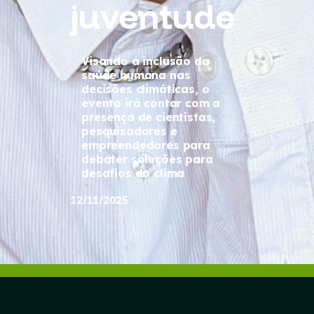
juventude
Visando a inclusão da
saúde humana nas
decisões climáticas, o
evento irá contar com a
presença de cientistas,
pesquisadores e
empreendedores para
debater soluções para
desafios do clima
12/11/2025