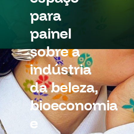
para
painel
sobre a
indústria
da beleza,
bioeconomia
e