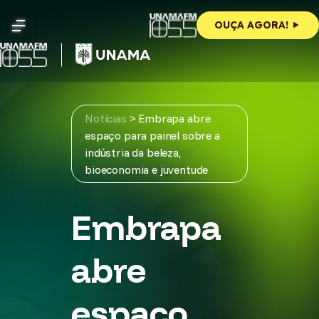
Skip
to
OUÇA AGORA!
content
Notícias
>
Embrapa abre
espaço para painel sobre a
indústria da beleza,
bioeconomia e juventude
Embrapa
abre
espaço