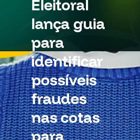
Eleitoral
lança guia
para
identificar
possíveis
fraudes
nas cotas
para