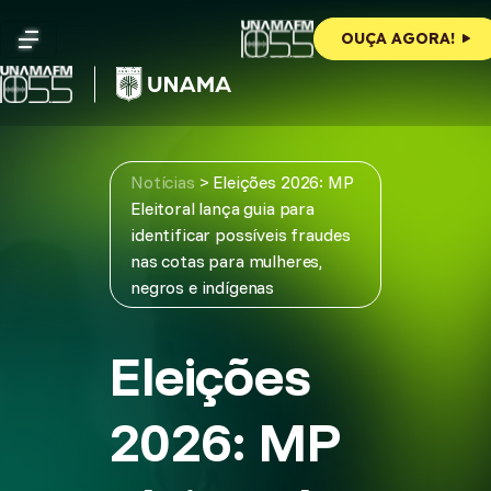
Skip
to
OUÇA AGORA!
content
Notícias
>
Eleições 2026: MP
Eleitoral lança guia para
identificar possíveis fraudes
nas cotas para mulheres,
negros e indígenas
Eleições
2026: MP