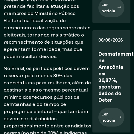
Ler
pretende facilitar a atuação dos
notícia
membros do Ministério Público
Eleitoral na fiscalização do
cumprimento das regras sobre cotas
eleitorais, tornando mais prático o
08/08/2026
reconhecimento de situações que
aparentam formalidade, mas que
Desmatament
podem ocultar desvios.
na
Amazônia
No Brasil, os partidos políticos devem
cai
reservar pelo menos 30% das
36,87%,
candidaturas para mulheres, além de
apontam
destinar a elas o mesmo percentual
dados do
mínimo dos recursos públicos de
Deter
campanhas e do tempo de
propaganda eleitoral – que também
Ler
devem ser distribuídos
notícia
proporcionalmente entre candidatos
negros (no piso de 30%) e indígenas