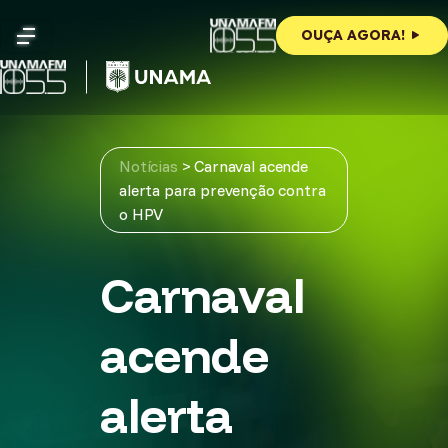
Skip
to
OUÇA AGORA!
content
Notícias
>
Carnaval acende
alerta para prevenção contra
o HPV
Carnaval
acende
alerta