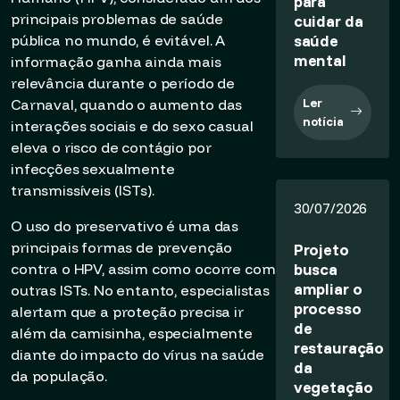
para
principais problemas de saúde
cuidar da
saúde
pública no mundo, é evitável. A
mental
informação ganha ainda mais
relevância durante o período de
Ler
Carnaval, quando o aumento das
notícia
interações sociais e do sexo casual
eleva o risco de contágio por
infecções sexualmente
transmissíveis (ISTs).
30/07/2026
O uso do preservativo é uma das
principais formas de prevenção
Projeto
busca
contra o HPV, assim como ocorre com
ampliar o
outras ISTs. No entanto, especialistas
processo
alertam que a proteção precisa ir
de
além da camisinha, especialmente
restauração
diante do impacto do vírus na saúde
da
da população.
vegetação