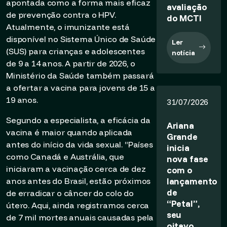
apontada como a forma mais eficaz
avaliação
de prevenção contra o HPV.
do MCTI
Atualmente, o imunizante está
disponível no Sistema Único de Saúde
Ler
(SUS) para crianças e adolescentes
notícia
de 9 a 14 anos. A partir de 2026, o
Ministério da Saúde também passará
a ofertar a vacina para jovens de 15 a
19 anos.
31/07/2026
Segundo a especialista, a eficácia da
Ariana
vacina é maior quando aplicada
Grande
antes do início da vida sexual. “Países
inicia
como Canadá e Austrália, que
nova fase
iniciaram a vacinação cerca de dez
com o
lançamento
anos antes do Brasil, estão próximos
de
de erradicar o câncer do colo do
“Petal”,
útero. Aqui, ainda registramos cerca
seu
de 7 mil mortes anuais causadas pela
oitavo