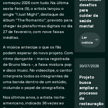
começou 2026 com tudo. Na última
desafios
sexta-feira (9), o artista lançou o
para
single “I Just Might”, destaque do
cuidar da
álbum “The Romantic”, previsto para
saúde
mental
chegar às plataformas digitais no dia
27 de fevereiro, com nove faixas
inéditas.
Ler
notícia
A música antecipa o que os fãs
podem esperar do novo projeto. Com
ritmo dançante – marca registrada
de Bruno Mars –, a faixa mistura pop
30/07/2026
e disco music. No videoclipe, o cantor
interpreta todos os integrantes de
Projeto
uma banda dentro de um estúdio,
busca
ampliar o
incluindo o papel de cinegrafista.
processo
Nos últimos anos, o artista norte-
de
americano, indicado 36 vezes ao
restauração