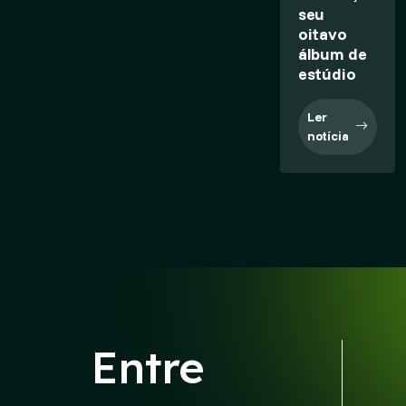
seu
oitavo
álbum de
estúdio
Ler
notícia
Entre