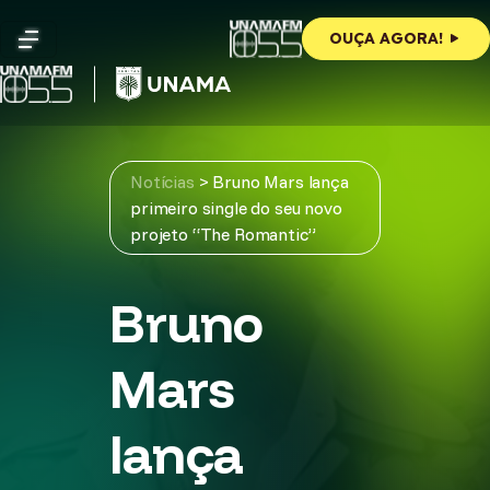
Skip
to
OUÇA AGORA!
content
Notícias
>
Bruno Mars lança
primeiro single do seu novo
projeto “The Romantic”
Bruno
Mars
lança