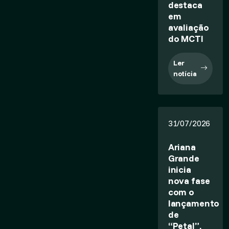
destaca
em
avaliação
do MCTI
Ler
notícia
31/07/2026
Ariana
Grande
inicia
nova fase
com o
lançamento
de
“Petal”,