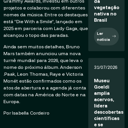
da
Grammy Awards, investiu em outros
vegetação
projetos e colaborou com diferentes
nativa no
nomes da música. Entre os destaques
Brasil
está “Die With a Smile”, lançado em
2025 em parceria com Lady Gaga, que
Ler
alcançou o topo das paradas.
notícia
Ainda sem muitos detalhes, Bruno
Mars também anunciou uma nova
turnê mundial para 2026, que leva o
nome do próximo álbum. Anderson
31/07/2026
.Paak, Leon Thomas, Raye e Victoria
Museu
Monét estão confirmados como os
Goeldi
atos de abertura e a agenda já conta
amplia
com datas na América do Norte e na
acervos,
Europa.
lidera
descobertas
Por Isabella Cordeiro
científicas
e se