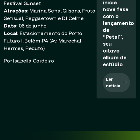
inicia
Festival Sunset
nova fase
Atrações:
Marina Sena, Gilsons, Fruto
com o
Sensual, Reggaetown e DJ Celine
lançamento
Data:
06 de junho
de
Local:
Estacionamento do Porto
“Petal”,
Futuro I, Belém-PA (Av. Marechal
seu
Hermes, Reduto)
oitavo
álbum de
Por Isabella Cordeiro
estúdio
Ler
notícia