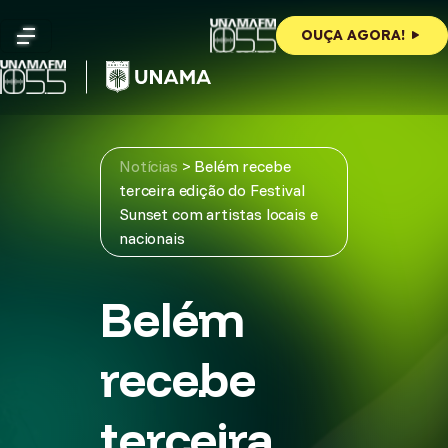
Skip
to
OUÇA AGORA!
content
Notícias
>
Belém recebe
terceira edição do Festival
Sunset com artistas locais e
nacionais
Belém
recebe
terceira