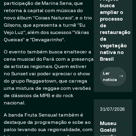
participação de Marina Sena, que
busca
retorna à capital com músicas do
ampliar o
novo álbum “Coisas Naturais”, e o trio
processo
de
Gilsons, que apresenta a turnê “Eu
restauração
Vejo Luz”, além dos sucessos “Várias
da
Queixas” e “Devagarinho”.
vegetação
nativa no
O evento também busca enaltecer a
Brasil
cena musical do Pará com a presença
de artistas regionais. Quem estiver
Ler
no Sunset vai poder apreciar o show
notícia
do grupo Reggaetown, que carrega
uma mistura de reggae com versões
de clássicos da MPB e do rock
nacional.
31/07/2026
A banda Fruta Sensual também é
destaque da programação e sobe ao
Museu
Goeldi
palco levando sua regionalidade, com