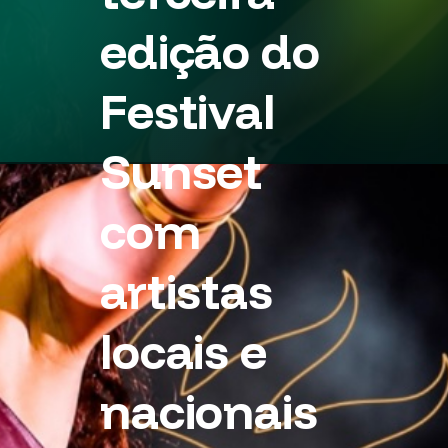
edição do
Festival
Sunset
com
artistas
locais e
nacionais