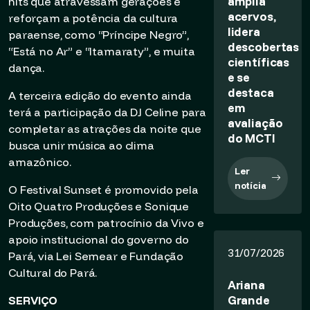
amplia
hits que atravessam gerações e
acervos,
reforçam a potência da cultura
lidera
paraense, como “Príncipe Negro”,
descobertas
“Está no Ar” e “Itamaraty”, e muita
científicas
dança.
e se
destaca
A terceira edição do evento ainda
em
terá a participação da DJ Celine para
avaliação
completar as atrações da noite que
do MCTI
busca unir música ao clima
amazônico.
Ler
notícia
O Festival Sunset é promovido pela
Oito Quatro Produções e Sonique
Produções, com patrocínio da Vivo e
apoio institucional do governo do
31/07/2026
Pará, via Lei Semear e Fundação
Cultural do Pará.
Ariana
Grande
SERVIÇO