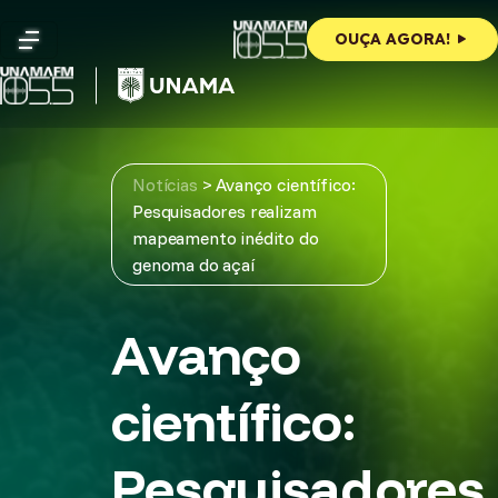
Skip
to
OUÇA AGORA!
content
Notícias
>
Avanço científico:
Pesquisadores realizam
mapeamento inédito do
genoma do açaí
Avanço
científico:
Pesquisadores