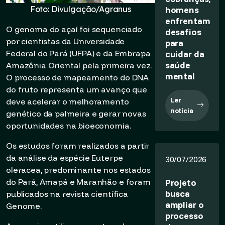
Foto: Divulgação/Agranus
homens
enfrentam
O genoma do açaí foi sequenciado
desafios
por cientistas da Universidade
para
Federal do Pará (UFPA) e da Embrapa
cuidar da
saúde
Amazônia Oriental pela primeira vez.
mental
O processo de mapeamento do DNA
do fruto representa um avanço que
Ler
deve acelerar o melhoramento
notícia
genético da palmeira e gerar novas
oportunidades na bioeconomia.
Os estudos foram realizados a partir
da análise da espécie
Euterpe
30/07/2026
oleracea
, predominante nos estados
do Pará, Amapá e Maranhão e foram
Projeto
busca
publicados na revista científica
ampliar o
Genome.
processo