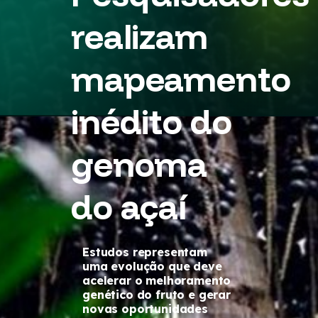
realizam
mapeamento
inédito do
genoma
do açaí
Estudos representam
uma evolução que deve
acelerar o melhoramento
genético do fruto e gerar
novas oportunidades