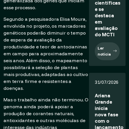
generalizada dos genes que iniciam
científicas
esse processo.
e se
destaca
Segundo a pesquisadora Elisa Moura,
em
envolvida no projeto, os marcadores
avaliação
genéticos poderão diminuir o tempo
do MCTI
de espera de avaliação da
produtividade e teor de antocianinas
Ler
em campo para aproximadamente
notícia
seis anos. Além disso, o mapeamento
possibilitará a seleção de plantas
mais produtivas, adaptadas ao cultivo
em terra firme e resistentes a
31/07/2026
doenças.
Ariana
Mas o trabalho ainda não terminou. O
Grande
genoma ainda poderá apoiar a
inicia
produção de corantes naturais,
nova fase
antioxidantes e outras moléculas de
com o
lançamento
interesse das indústrias