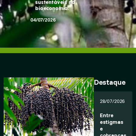
sustentáveis na
bioeconomia.
04/07/2026
Destaque
28/07/2026
Entre
estigmas
e
cobranças,