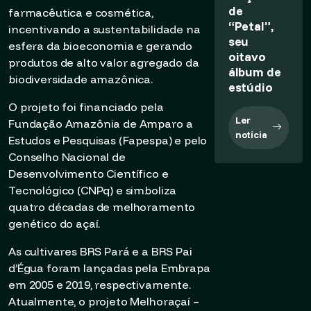
de
farmacêutica e cosmética,
“Petal”,
incentivando a sustentabilidade na
seu
esfera da bioeconomia e gerando
oitavo
produtos de alto valor agregado da
álbum de
biodiversidade amazônica.
estúdio
O projeto foi financiado pela
Ler
Fundação Amazônia de Amparo a
notícia
Estudos e Pesquisas (Fapespa) e pelo
Conselho Nacional de
Desenvolvimento Científico e
Tecnológico (CNPq) e simboliza
quatro décadas de melhoramento
genético do açaí.
As cultivares BRS Pará e a BRS Pai
d’Égua foram lançadas pela Embrapa
em 2005 e 2019, respectivamente.
Atualmente, o projeto Melhoraçaí –