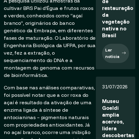
A pesquisa utilizou amostras da
de
restauração
cultivar BRS Pai d’Égua e frutos roxos
da
e verdes, conhecidos como “açaí
vegetação
branco”, originários do banco
nativa no
genético da Embrapa, em diferentes
Brasil
fases de maturação. O Laboratório de
Engenharia Biológica da UFPA, por sua
Ler
vez, fez a extração, o
notícia
sequenciamento do DNA e a
montagem do genoma com recursos
de bioinformática.
31/07/2026
Com base nas análises comparativas,
foi possível notar que a cor roxa do
Museu
açaí é resultado da ativação de uma
Goeldi
enzima ligada à síntese de
amplia
antocianinas – pigmentos naturais
acervos,
com propriedades antioxidantes. Já
lidera
no açaí branco, ocorre uma inibição
descobertas