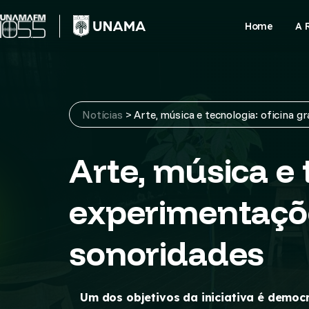
Skip
to
Home
A 
content
Notícias
>
Arte, música e tecnologia: oficina g
Arte, música e 
experimentações
sonoridades
Um dos objetivos da iniciativa é democr