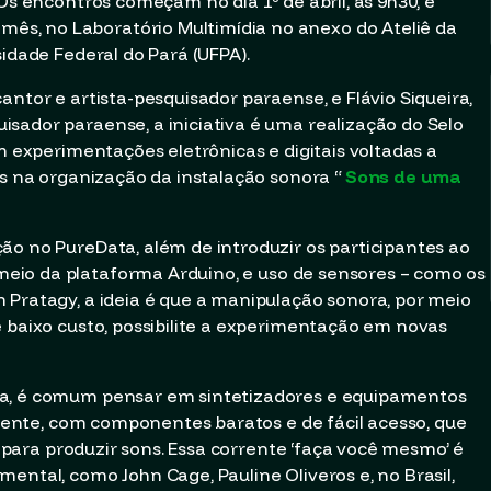
 Os encontros começam no dia 1º de abril, às 9h30, e
s, no Laboratório Multimídia no anexo do Ateliê da
sidade Federal do Pará (UFPA).
antor e artista-pesquisador paraense, e Flávio Siqueira,
sador paraense, a iniciativa é uma realização do Selo
em experimentações eletrônicas e digitais voltadas a
os na organização da instalação sonora “
Sons de uma
ação no
PureData
, além de introduzir os participantes ao
meio da plataforma
Arduino
, e uso de sensores – como os
 Pratagy, a ideia é que a manipulação sonora, por meio
e baixo custo, possibilite a experimentação em novas
ca, é comum pensar em sintetizadores e equipamentos
tamente, com componentes baratos e de fácil acesso, que
os para produzir sons. Essa corrente ‘faça você mesmo’ é
ental, como John Cage, Pauline Oliveros e, no Brasil,