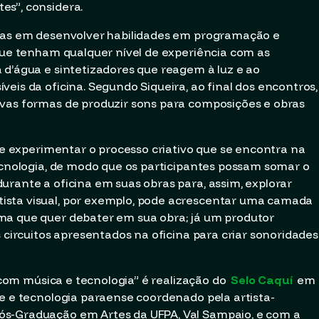
es”, considera.
adas em desenvolver habilidades em programação e
 que tenham qualquer nível de experiência com as
 d’água e sintetizadores que reagem à luz e ao
eis da oficina. Segundo Siqueira, ao final dos encontros,
ovas formas de produzir sons para composições e obras
r e experimentar o processo criativo que se encontra na
tecnologia, de modo que os participantes possam somar o
urante a oficina em suas obras para, assim, explorar
ista visual, por exemplo, pode acrescentar uma camada
ma que quer debater em sua obra; já um produtor
s circuitos apresentados na oficina para criar sonoridades
a com música e tecnologia” é realização do
Selo Caquí
em
te e tecnologia paraense coordenado pela artista-
ós-Graduação em Artes da UFPA, Val Sampaio, e com a