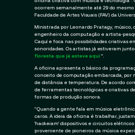
oficina criativa com música e tecnologia
”
.
ocorrem semanalmente até 29 do mesmo mê
Faculdade de Artes Visuais (FAV) da Univer
Ministrada por Leonardo Pratagy, músico, c
engenheiro da computação e artista-pesqui
Caquí e foca nas possibilidades criativas 
sonoridades. Os artistas já estiveram junt
floresta que já esteve aqui
”.
A oficina apresenta o básico da program
conceito de computação embarcada, por 
de distância e temperatura. De acordo com
de ferramentas tecnológicas e criativas d
formas de produção sonora.
“Quando a gente fala em música eletrôni
caros. A ideia da oficina é trabalhar, jus
‘hackeiam’ dispositivos e circuitos elétric
proveniente de pioneiros da música experim