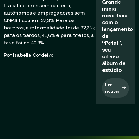
Grande
trabalhadores sem carteira,
inicia
autônomos e empregadores sem
nova fase
CNPJ) ficou em 37,3%. Para os
com o
brancos, a informalidade foi de 32,2%;
lançamento
para os pardos, 41,6% e para pretos, a
de
“Petal”,
taxa foi de 40,8%.
seu
Por Isabella Cordeiro
oitavo
álbum de
estúdio
Ler
notícia