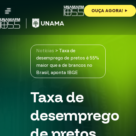
Skip
to
OUÇA AGORA!
content
Notícias
>
Taxa de
desemprego de pretos é 55%
maior que a de brancos no
Brasil, aponta IBGE
Taxa de
desemprego
de pretos