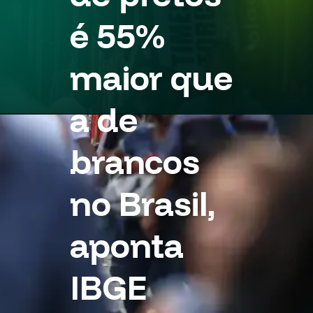
é 55%
maior que
a de
brancos
no Brasil,
aponta
IBGE