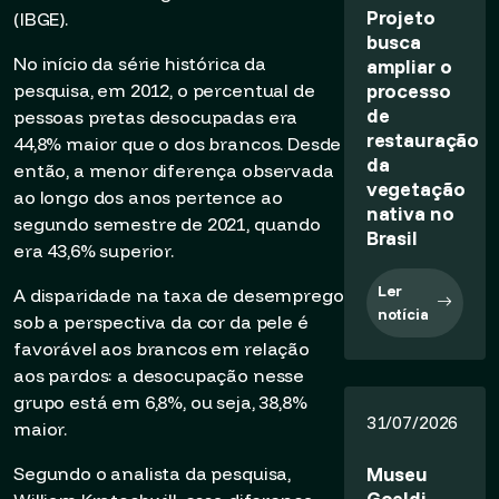
Projeto
(IBGE).
busca
No início da série histórica da
ampliar o
processo
pesquisa, em 2012, o percentual de
de
pessoas pretas desocupadas era
restauração
44,8% maior que o dos brancos. Desde
da
então, a menor diferença observada
vegetação
ao longo dos anos pertence ao
nativa no
segundo semestre de 2021, quando
Brasil
era 43,6% superior.
Ler
A disparidade na taxa de desemprego
notícia
sob a perspectiva da cor da pele é
favorável aos brancos em relação
aos pardos: a desocupação nesse
grupo está em 6,8%, ou seja, 38,8%
31/07/2026
maior.
Museu
Segundo o analista da pesquisa,
Goeldi