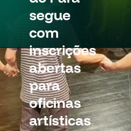
segue
com
inscrições
abertas
para
oficinas
artísticas