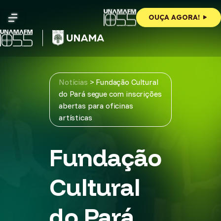
Skip
to
OUÇA AGORA!
content
Notícias
>
Fundação Cultural
do Pará segue com inscrições
abertas para oficinas
artísticas
Fundação
Cultural
do Pará