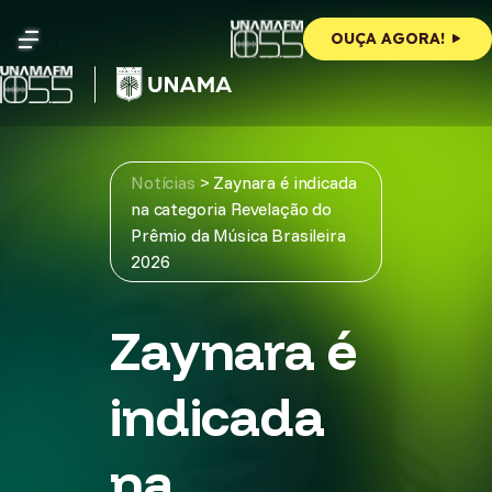
Skip
to
OUÇA AGORA!
content
Notícias
>
Zaynara é indicada
na categoria Revelação do
Prêmio da Música Brasileira
2026
Zaynara é
indicada
na