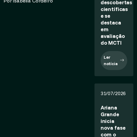
Por Isabella Cordeiro
descobertas
científicas
e se
destaca
em
avaliação
do MCTI
Ler
notícia
31/07/2026
Ariana
Grande
inicia
nova fase
com o