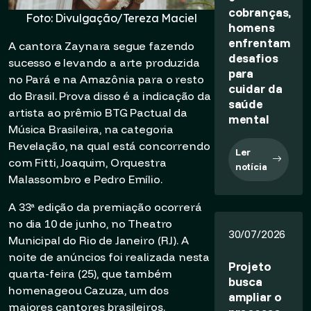
cobranças,
Foto: Divulgação/Tereza Maciel
homens
enfrentam
A cantora Zaynara segue fazendo
desafios
sucesso e levando a arte produzida
para
no Pará e na Amazônia para o resto
cuidar da
do Brasil. Prova disso é a indicação da
saúde
artista ao prêmio BTG Pactual da
mental
Música Brasileira, na categoria
Revelação, na qual está concorrendo
Ler
com Fitti, Joaquim, Orquestra
notícia
Malassombro e Pedro Emílio.
A 33ª edição da premiação ocorrerá
no dia 10 de junho, no Theatro
30/07/2026
Municipal do Rio de Janeiro (RJ). A
noite de anúncios foi realizada nesta
Projeto
quarta-feira (25), que também
busca
homenageou Cazuza, um dos
ampliar o
maiores cantores brasileiros.