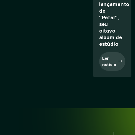
lançamento
de
“Petal”,
seu
oitavo
álbum de
estúdio
Ler
notícia