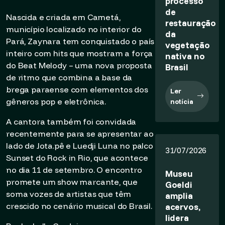
processo
de
Nascida e criada em Cametá,
restauração
município localizado no interior do
da
Pará, Zaynara tem conquistado o país
vegetação
inteiro com hits que mostram a força
nativa no
do Beat Melody – uma nova proposta
Brasil
de ritmo que combina a base da
brega paraense com elementos dos
Ler
gêneros pop e eletrônica.
notícia
A cantora também foi convidada
recentemente para se apresentar ao
lado de Jota.pê e Luedji Luna no palco
31/07/2026
Sunset do Rock in Rio, que acontece
no dia 11 de setembro. O encontro
Museu
promete um show marcante, que
Goeldi
soma vozes de artistas que têm
amplia
crescido no cenário musical do Brasil.
acervos,
lidera