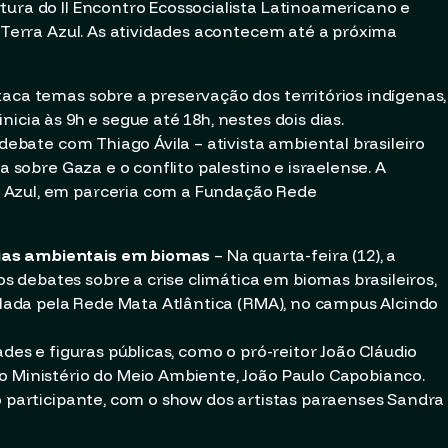
tura do II Encontro Ecossocialista Latinoamericano e
o Terra Azul. As atividades acontecem até a próxima
taca temas sobre a preservação dos territórios indígenas,
icia às 9h e segue até 18h, nestes dois dias.
 debate com Thiago Ávila – ativista ambiental brasileiro
a sobre Gaza e o conflito palestino e israelense. A
 Azul, em parceria com a Fundação Rede
ias ambientais em biomas
– Na quarta-feira (12), a
debates sobre a crise climática em biomas brasileiros,
culada pela Rede Mata Atlântica (RMA), no campus Alcindo
ades e figuras públicas, como o pró-reitor João Cláudio
o Ministério do Meio Ambiente, João Paulo Capobianco.
o participante, com o show dos artistas paraenses Sandra