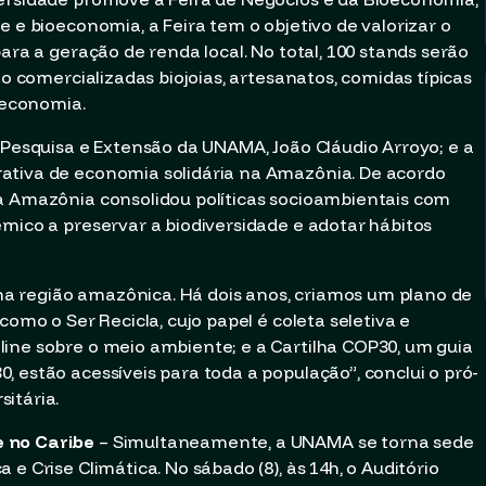
e e bioeconomia, a Feira tem o objetivo de valorizar o
ara a geração de renda local. No total, 100 stands serão
ão comercializadas biojoias, artesanatos, comidas típicas
economia.
 Pesquisa e Extensão da UNAMA, João Cláudio Arroyo; e a
ativa de economia solidária na Amazônia. De acordo
a Amazônia consolidou políticas socioambientais com
êmico a preservar a biodiversidade e adotar hábitos
a região amazônica. Há dois anos, criamos um plano de
como o Ser Recicla, cujo papel é coleta seletiva e
ine sobre o meio ambiente; e a Cartilha COP30, um guia
 estão acessíveis para toda a população”, conclui o pró-
itária.
e no Caribe
– Simultaneamente, a UNAMA se torna sede
e Crise Climática. No sábado (8), às 14h, o Auditório