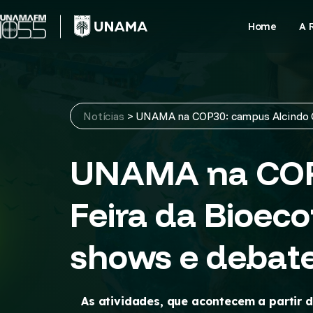
Skip
to
Home
A 
content
Notícias
>
UNAMA na COP30: campus Alcindo Cac
UNAMA na COP3
Feira da Bioeco
shows e debate
As atividades, que acontecem a partir 