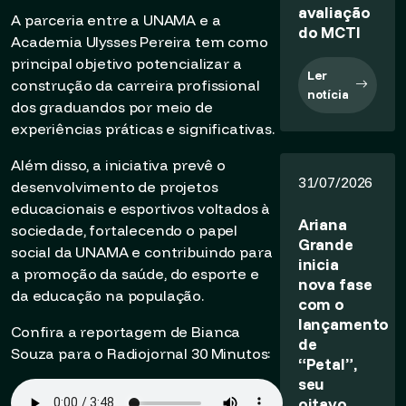
avaliação
A parceria entre a UNAMA e a
do MCTI
Academia Ulysses Pereira tem como
principal objetivo potencializar a
Ler
construção da carreira profissional
notícia
dos graduandos por meio de
experiências práticas e significativas.
Além disso, a iniciativa prevê o
31/07/2026
desenvolvimento de projetos
educacionais e esportivos voltados à
Ariana
sociedade, fortalecendo o papel
Grande
social da UNAMA e contribuindo para
inicia
a promoção da saúde, do esporte e
nova fase
da educação na população.
com o
lançamento
Confira a reportagem de Bianca
de
Souza para o Radiojornal 30 Minutos:
“Petal”,
seu
oitavo