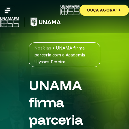
Skip
to
OUÇA AGORA!
content
Notícias
>
UNAMA firma
parceria com a Academia
Ulysses Pereira
UNAMA
firma
parceria