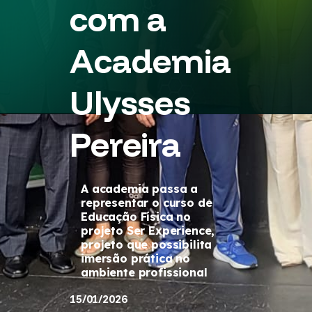
com a
Academia
Ulysses
Pereira
A academia passa a
representar o curso de
Educação Física no
projeto Ser Experience,
projeto que possibilita
imersão prática no
ambiente profissional
15/01/2026