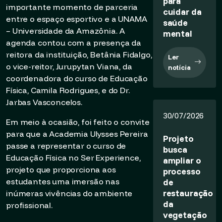
para
importante momento de parceria
cuidar da
entre o espaço esportivo e a UNAMA
saúde
– Universidade da Amazônia. A
mental
agenda contou com a presença da
reitora da instituição, Betânia Fidalgo,
Ler
o vice-reitor, Jurupytan Viana, da
notícia
coordenadora do curso de Educação
Física, Camila Rodrigues, e do Dr.
Jarbas Vasconcelos.
30/07/2026
Em meio à ocasião, foi feito o convite
para que a Academia Ulysses Pereira
Projeto
passe a representar o curso de
busca
Educação Física no Ser Experience,
ampliar o
projeto que proporciona aos
processo
estudantes uma imersão nas
de
restauração
inúmeras vivências do ambiente
da
profissional.
vegetação