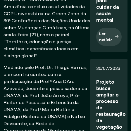
para
Amazônia concluiu as atividades da
cuidar da
saúde
COP Universitária na Green Zone da
mental
30ª Conferência das Nações Unidades
sobre Mudanças Climáticas, na última
Ler
sexta-feira (21), com o painel
notícia
“Território, educação e justiça
climática: experiências locais em
diálogo global”.
Mediado pelo Prof. Dr. Thiago Barros,
30/07/2026
o encontro contou com a
participação da Profª Ana D’Arc
Projeto
busca
Azevedo, docente e pesquisadora da
ampliar o
UNAMA; do Prof. João Arroyo, Pró-
processo
Reitor de Pesquisa e Extensão da
de
UNAMA; da Profª Maria Betânia
restauração
Fidalgo (Reitora da UNAMA) e Natxo
da
Devicente, da Rede de
vegetação
Cooperativismo de Montdragon, na