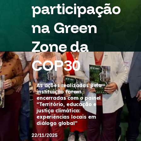
participação
na Green
Zone da
COP30
As ações realizadas pela
instituição foram
encerradas com o painel
“Território, educação e
justiça climática:
experiências locais em
diálogo global”
22/11/2025