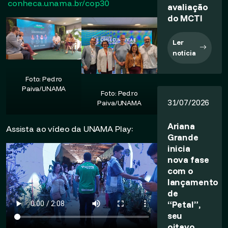
conheca.unama.br/cop30
avaliação
do MCTI
Ler
notícia
Foto: Pedro
Paiva/UNAMA
Foto: Pedro
31/07/2026
Paiva/UNAMA
Ariana
Assista ao vídeo da UNAMA Play:
Grande
inicia
nova fase
com o
lançamento
de
“Petal”,
seu
oitavo