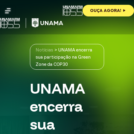
Skip
to
OUÇA AGORA!
content
Notícias
>
UNAMA encerra
sua participação na Green
Zone da COP30
UNAMA
encerra
sua