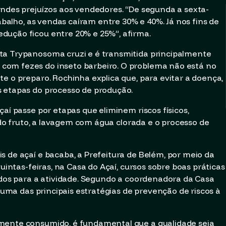
andes prejuízos aos vendedores. “De segunda a sexta-
rabalho, as vendas caíram entre 30% e 40%. Já nos fins de
dução ficou entre 20% e 25%”, afirma.
ita
Trypanosoma cruzi
e é transmitida principalmente
com fezes do inseto barbeiro. O problema não está no
e o preparo. Rochinha explica que, para evitar a doença,
s etapas do processo de produção.
çaí passe por etapas que eliminem riscos físicos,
o do fruto, a lavagem com água clorada e o processo de
s de açaí e bacaba, a Prefeitura de Belém, por meio da
quintas-feiras, na Casa do Açaí, cursos sobre boas práticas
gidos para a atividade. Segundo a coordenadora da Casa
a uma das principais estratégias de prevenção de riscos à
mente consumido, é fundamental que a qualidade seja