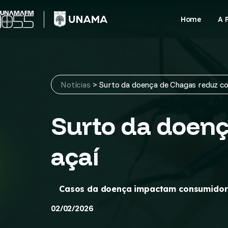
Skip
to
Home
A 
content
Notícias
>
Surto da doença de Chagas reduz c
Surto da doen
açaí
Casos da doença impactam consumidore
02/02/2026