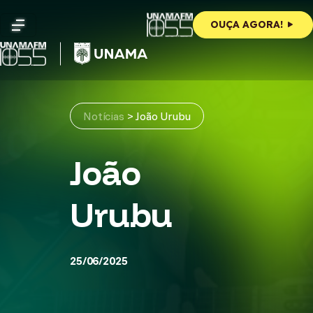
Skip
to
OUÇA AGORA!
content
Notícias
>
João Urubu
João
Urubu
25/06/2025