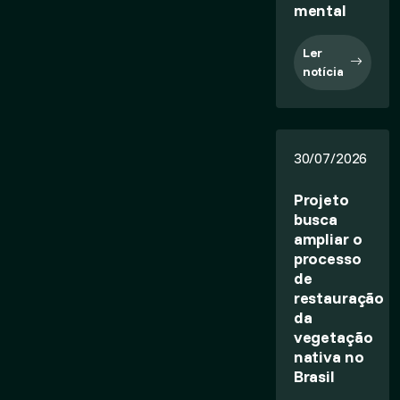
mental
Ler
notícia
30/07/2026
Projeto
busca
ampliar o
processo
de
restauração
da
vegetação
nativa no
Brasil