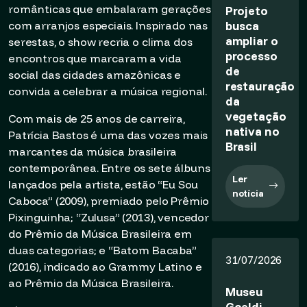
românticas que embalaram gerações
Projeto
busca
com arranjos especiais. Inspirado nas
ampliar o
serestas, o show recria o clima dos
processo
encontros que marcaram a vida
de
social das cidades amazônicas e
restauração
convida a celebrar a música regional.
da
vegetação
Com mais de 25 anos de carreira,
nativa no
Patrícia Bastos é uma das vozes mais
Brasil
marcantes da música brasileira
contemporânea. Entre os sete álbuns
Ler
lançados pela artista, estão “Eu Sou
notícia
Caboca” (2009), premiado pelo Prêmio
Pixinguinha; “Zulusa” (2013), vencedor
do Prêmio da Música Brasileira em
duas categorias; e “Batom Bacaba”
31/07/2026
(2016), indicado ao Grammy Latino e
ao Prêmio da Música Brasileira.
Museu
Goeldi