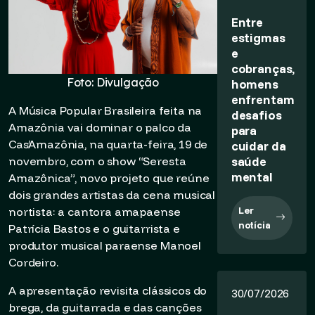
Entre
estigmas
e
cobranças,
Foto: Divulgação
homens
enfrentam
A Música Popular Brasileira feita na
desafios
Amazônia vai dominar o palco da
para
Cas’Amazônia, na quarta-feira, 19 de
cuidar da
saúde
novembro, com o show “Seresta
mental
Amazônica”, novo projeto que reúne
dois grandes artistas da cena musical
Ler
nortista: a cantora amapaense
notícia
Patrícia Bastos e o guitarrista e
produtor musical paraense Manoel
Cordeiro.
A apresentação revisita clássicos do
30/07/2026
brega, da guitarrada e das canções