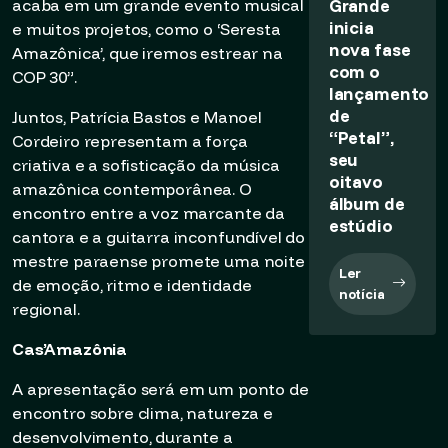
Grande
acaba em um grande evento musical
inicia
e muitos projetos, como o ‘Seresta
nova fase
Amazônica’, que iremos estrear na
com o
COP 30”.
lançamento
de
Juntos, Patrícia Bastos e Manoel
“Petal”,
Cordeiro representam a força
seu
criativa e a sofisticação da música
oitavo
amazônica contemporânea. O
álbum de
encontro entre a voz marcante da
estúdio
cantora e a guitarra inconfundível do
mestre paraense promete uma noite
Ler
de emoção, ritmo e identidade
notícia
regional.
Cas’Amazônia
A apresentação será em um ponto de
encontro sobre clima, natureza e
desenvolvimento, durante a