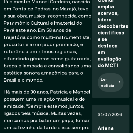
Já o mestre Manoel Cordeiro, nascido
amplia
em Ponta de Pedras, no Marajó, teve
acervos,
a sua obra musical reconhecida como
lidera
Patrimônio Cultural e Imaterial do
descobertas
Pará este ano. Em 58 anos de
científicas
trajetória como multi-instrumentista,
e se
produtor e arranjador premiado, é
destaca
referência em ritmos regionais,
em
avaliação
difundindo gêneros como guitarrada,
do MCTI
brega e lambada e consolidando uma
estética sonora amazônica para o
Ler
Brasil e o mundo.
notícia
Há mais de 30 anos, Patrícia e Manoel
possuem uma relação musical e de
amizade. “Sempre estamos juntos,
ligados pela música. Muitas vezes,
31/07/2026
marcamos pra bater um papo, tomar
um cafezinho da tarde e isso sempre
Ariana