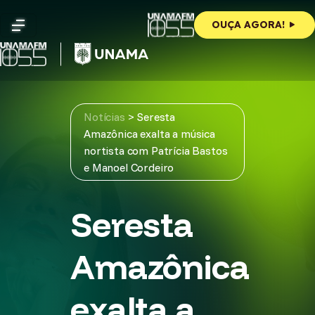
Skip
to
OUÇA AGORA!
content
Notícias
>
Seresta
Amazônica exalta a música
nortista com Patrícia Bastos
e Manoel Cordeiro
Seresta
Amazônica
exalta a