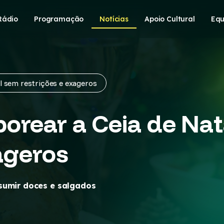
Rádio
Programação
Notícias
Apoio Cultural
Equ
l sem restrições e exageros
orear a Ceia de Na
ageros
sumir doces e salgados