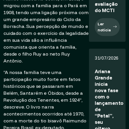
avaliação
migrou com a família para o Pará em
do MCTI
1908, tendo uma ligação próxima com
um grande empresário do Ciclo da
Ler
Borracha. Sua percepção de mundo e
notícia
cuidado com o exercício da legalidade
em sua vida são a influência
comunista que orienta a família,
desde o filho Ruy ao neto Ruy
31/07/2026
Antônio.
Ariana
“A nossa família teve uma
Grande
participação muito forte em fatos
inicia
históricos que se passaram em
nova fase
Belém, Santarém e Óbidos, desde a
com o
Revolução dos Tenentes, em 1924”,
lançamento
descreve. O livro narra
de
acontecimentos ocorridos até 1970,
“Petal”,
com a morte do tio bisavô Raimundo
seu
Pereira Brasil, ex-deputado.
oitavo