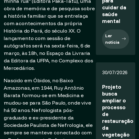
para
minha rua” (Editora Paka-Tatu), uma
cuidar da
obra de memória e de pesquisa sobre
saúde
a história familiar que se entrelaça
mental
com acontecimentos da própria
História do Pará, do século XX. O
Ler
lançamento com sessão de
notícia
autógrafos será na sexta-feira, 6 de
março, às 18h, no Espaço da Livraria
da Editora da UFPA, no Complexo dos
Mercedários.
30/07/2026
Nascido em Óbidos, no Baixo
Projeto
Amazonas, em 1944, Ruy Antônio
busca
Barata formou-se em Medicina e
ampliar o
mudou-se para São Paulo, onde vive
processo
há 50 anos. Nefrologista pós-
de
graduado e ex-presidente da
restauração
Sociedade Paulista de Nefrologia, ele
da
sempre se manteve conectado com
vegetação