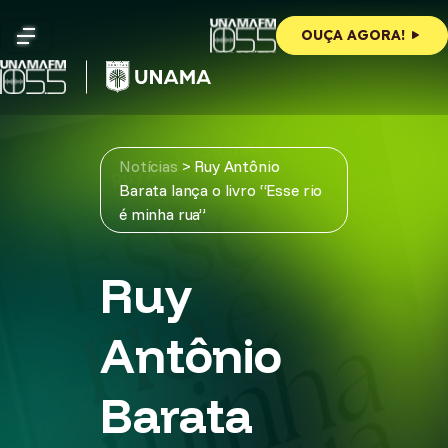
Skip
to
OUÇA AGORA!
content
Notícias
>
Ruy Antônio
Barata lança o livro “Esse rio
é minha rua”
Ruy
Antônio
Barata