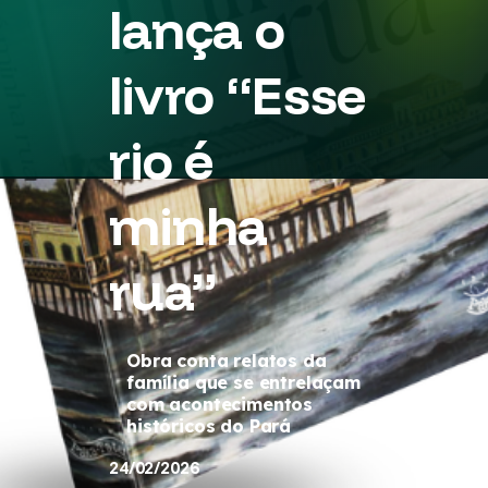
lança o
livro “Esse
rio é
minha
rua”
Obra conta relatos da
família que se entrelaçam
com acontecimentos
históricos do Pará
24/02/2026