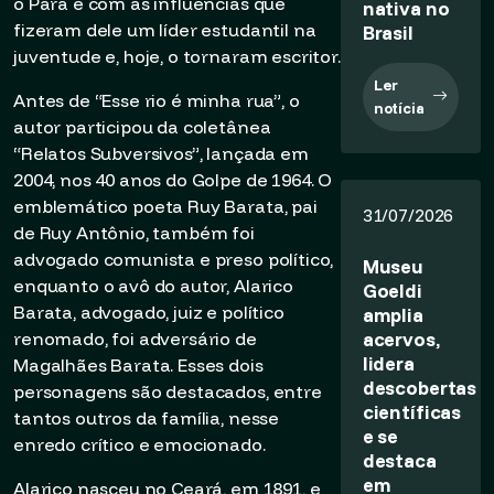
o Pará e com as influências que
nativa no
fizeram dele um líder estudantil na
Brasil
juventude e, hoje, o tornaram escritor.
Ler
Antes de “Esse rio é minha rua”, o
notícia
autor participou da coletânea
“Relatos Subversivos”, lançada em
2004, nos 40 anos do Golpe de 1964. O
emblemático poeta Ruy Barata, pai
31/07/2026
de Ruy Antônio, também foi
advogado comunista e preso político,
Museu
enquanto o avô do autor, Alarico
Goeldi
Barata, advogado, juiz e político
amplia
acervos,
renomado, foi adversário de
lidera
Magalhães Barata. Esses dois
descobertas
personagens são destacados, entre
científicas
tantos outros da família, nesse
e se
enredo crítico e emocionado.
destaca
em
Alarico nasceu no Ceará, em 1891, e