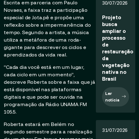
Escrita em parceria com Paulo
30/07/2026
Novaes, a faixa traz a participação
Projeto
especial de Jota.pê e propõe uma
busca
reflexão sobre a impermanência do
ampliar o
tempo. Segundo a artista, a música
processo
utiliza a metáfora de uma roda-
de
gigante para descrever os ciclos e
restauração
aprendizados da vida real.
da
vegetação
“Cada dia você está em um lugar,
nativa no
cada ciclo em um momento”,
Brasil
descreve Roberta sobre a faixa que já
está disponível nas plataformas
Ler
digitais e que pode ser ouvida na
notícia
programação da Rádio UNAMA FM
105.5.
Roberta estará em Belém no
31/07/2026
segundo semestre para a realização
de um show. Em breve, teremos mais