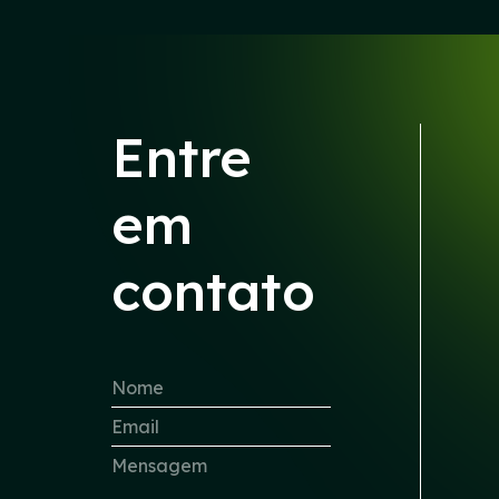
Entre
em
contato