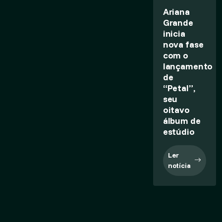
Ariana
Grande
inicia
nova fase
com o
lançamento
de
“Petal”,
seu
oitavo
álbum de
estúdio
Ler
notícia