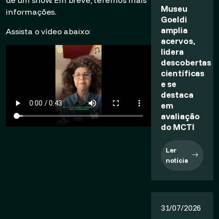
Museu
informações.
Goeldi
amplia
Assista o vídeo abaixo:
acervos,
lidera
descobertas
científicas
e se
destaca
em
avaliação
do MCTI
Ler
notícia
31/07/2026