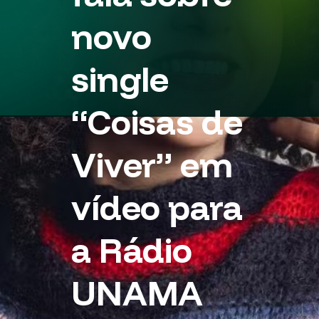
novo
single
“Coisas de
Viver” em
vídeo para
a Rádio
UNAMA