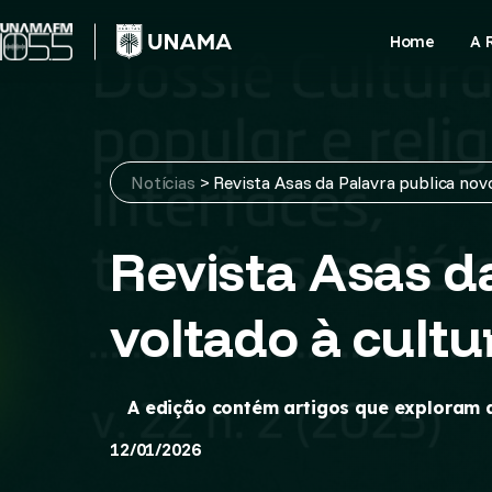
Skip
to
Home
A 
content
Notícias
>
Revista Asas da Palavra publica novo
Revista Asas d
voltado à cultu
A edição contém artigos que exploram as
12/01/2026