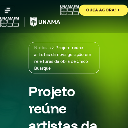
Skip
to
OUÇA AGORA!
content
Notícias
>
Projeto reúne
artistas da nova geração em
releituras da obra de Chico
Buarque
Projeto
reúne
artistas da