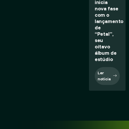
inicia
nova fase
com o
lançamento
de
“Petal”,
seu
oitavo
álbum de
estúdio
Ler
notícia