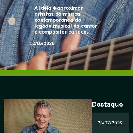
A ideia é aproximar
artistas da música
contemporânea do
legado musical do cantor
e compositor carioca.
12/05/2026
Destaque
28/07/2026