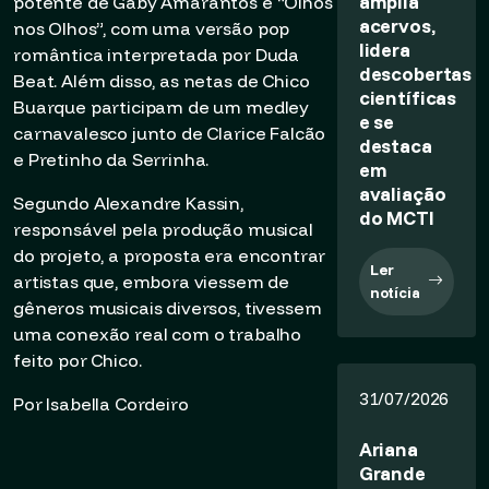
amplia
potente de Gaby Amarantos e “Olhos
acervos,
nos Olhos”, com uma versão pop
lidera
romântica interpretada por Duda
descobertas
Beat. Além disso, as netas de Chico
científicas
Buarque participam de um medley
e se
carnavalesco junto de Clarice Falcão
destaca
e Pretinho da Serrinha.
em
avaliação
Segundo Alexandre Kassin,
do MCTI
responsável pela produção musical
do projeto, a proposta era encontrar
Ler
artistas que, embora viessem de
notícia
gêneros musicais diversos, tivessem
uma conexão real com o trabalho
feito por Chico.
31/07/2026
Por Isabella Cordeiro
Ariana
Grande