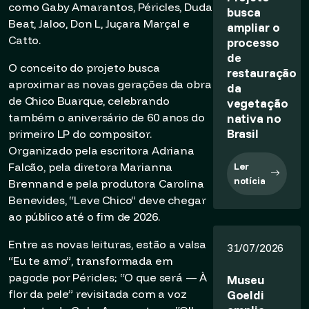
como Gaby Amarantos, Péricles, Duda
busca
Beat, Jaloo, Don L, Juçara Marçal e
ampliar o
Catto.
processo
de
O conceito do projeto busca
restauração
aproximar as novas gerações da obra
da
de Chico Buarque, celebrando
vegetação
também o aniversário de 60 anos do
nativa no
Brasil
primeiro LP do compositor.
Organizado pela escritora Adriana
Falcão, pela diretora Marianna
Ler
notícia
Brennand e pela produtora Carolina
Benevides, “Leve Chico” deve chegar
ao público até o fim de 2026.
Entre as novas leituras, estão a valsa
31/07/2026
“Eu te amo”, transformada em
pagode por Péricles; “O que será — À
Museu
flor da pele” revisitada com a voz
Goeldi