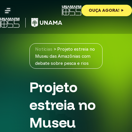
Skip
to
OUÇA AGORA!
content
Notícias
>
Projeto estreia no
Museu das Amazônias com
debate sobre pesca e rios
Projeto
estreia no
Museu