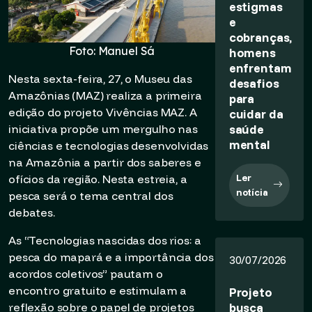
estigmas
e
cobranças,
Foto: Manuel Sá
homens
enfrentam
Nesta sexta-feira, 27, o Museu das
desafios
Amazônias (MAZ) realiza a primeira
para
edição do projeto Vivências MAZ. A
cuidar da
saúde
iniciativa propõe um mergulho nas
mental
ciências e tecnologias desenvolvidas
na Amazônia a partir dos saberes e
Ler
ofícios da região. Nesta estreia, a
notícia
pesca será o tema central dos
debates.
As “Tecnologias nascidas dos rios: a
pesca do mapará e a importância dos
30/07/2026
acordos coletivos” pautam o
encontro gratuito e estimulam a
Projeto
busca
reflexão sobre o papel de projetos