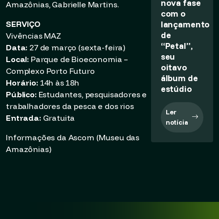
nova fase
Amazônias, Gabrielle Martins.
com o
lançamento
SERVIÇO
de
Vivências MAZ
“Petal”,
Data:
27 de março (sexta-feira)
seu
Local:
Parque de Bioeconomia –
oitavo
Complexo Porto Futuro
álbum de
Horário:
14h às 18h
estúdio
Público:
Estudantes, pesquisadores e
trabalhadores da pesca e dos rios
Ler
Entrada:
Gratuita
notícia
Informações da Ascom (Museu das
Amazônias)