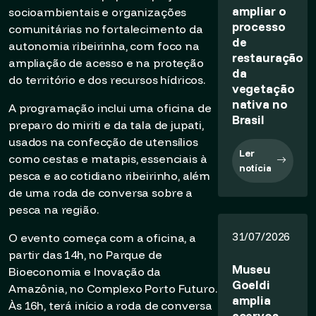
ampliar o
socioambientais e organizações
processo
comunitárias no fortalecimento da
de
autonomia ribeirinha, com foco na
restauração
ampliação de acesso e na proteção
da
do território e dos recursos hídricos.
vegetação
nativa no
A programação inclui uma oficina de
Brasil
preparo do miriti e da tala de jupati,
usados na confecção de utensílios
Ler
como cestas e matapis, essenciais à
notícia
pesca e ao cotidiano ribeirinho, além
de uma roda de conversa sobre a
pesca na região.
31/07/2026
O evento começa com a oficina, a
partir das 14h, no Parque de
Museu
Bioeconomia e Inovação da
Goeldi
Amazônia, no Complexo Porto Futuro.
amplia
Às 16h, terá início a roda de conversa
acervos,