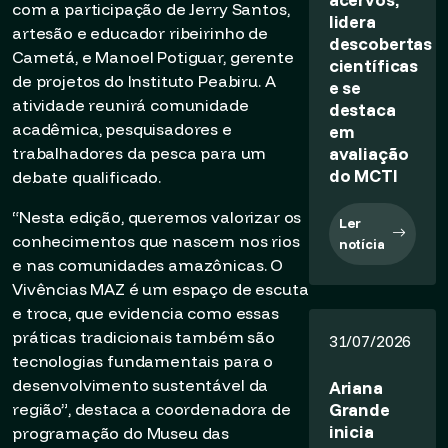
com a participação de Jerry Santos,
lidera
artesão e educador ribeirinho de
descobertas
Cametá, e Manoel Potiguar, gerente
científicas
de projetos do Instituto Peabiru. A
e se
atividade reunirá comunidade
destaca
acadêmica, pesquisadores e
em
avaliação
trabalhadores da pesca para um
do MCTI
debate qualificado.
“Nesta edição, queremos valorizar os
Ler
conhecimentos que nascem nos rios
notícia
e nas comunidades amazônicas. O
Vivências MAZ é um espaço de escuta
e troca, que evidencia como essas
práticas tradicionais também são
31/07/2026
tecnologias fundamentais para o
desenvolvimento sustentável da
Ariana
Grande
região”, destaca a coordenadora de
inicia
programação do Museu das