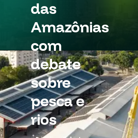
das
Amazônias
com
debate
sobre
pesca e
rios