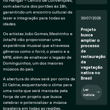
no Hangar – Centro de Convenções,
com abertura dos portões às 18h,
garantindo um encontro cultural de
lazer e integração para todas as
30/07/2026
idades.
Projeto
Os artistas João Gomes, Mestrinho e
busca
Jota.Pê irão proporcionar uma
ampliar o
processo
experiência musical que atravessa
de
gêneros como o forró, o piseiro e a
restauração
MPB, além de enaltecer o legado de
da
Dominguinhos, um dos maiores
vegetação
músicos do país.
nativa no
Brasil
A abertura do show será por conta da
DJ Celine, esquentando o clima para
Ler
uma noite que será marcada pela
notícia
força de um projeto que busca
celebrar e potencializar a música
brasileira em todas as regiões.