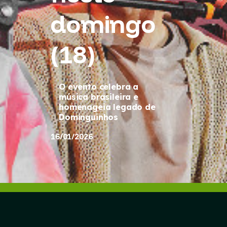
domingo
(18)
O evento celebra a
música brasileira e
homenageia legado de
Dominguinhos
16/01/2026