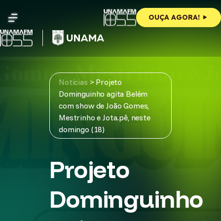
Skip
to
OUÇA AGORA!
content
Notícias
>
Projeto
Dominguinho agita Belém
com show de João Gomes,
Mestrinho e Jota.pê, neste
domingo (18)
Projeto
Dominguinho