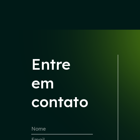
Entre
em
contato