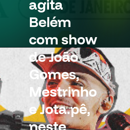
agita
Belém
com show
de João
Gomes,
Mestrinho
e Jota.pê,
neste