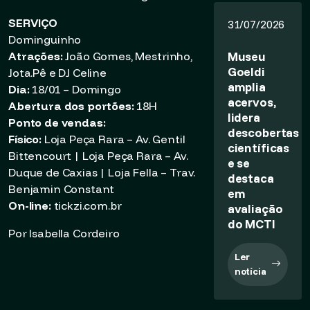
SERVIÇO
31/07/2026
Dominguinho
Museu
Atrações:
João Gomes, Mestrinho,
Goeldi
Jota.Pê e DJ Celine
amplia
Dia:
18/01 – Domingo
acervos,
Abertura dos portões:
18H
lidera
Ponto de vendas:
descobertas
Físico:
Loja Peça Rara – Av. Gentil
científicas
Bittencourt | Loja Peça Rara – Av.
e se
Duque de Caxias | Loja Fella – Trav.
destaca
Benjamin Constant
em
On-line:
tickzi.com.br
avaliação
do MCTI
Por Isabella Cordeiro
Ler
notícia