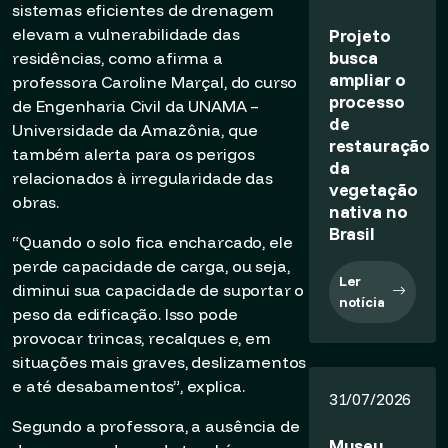
sistemas eficientes de drenagem
elevam a vulnerabilidade das
Projeto
busca
residências, como afirma a
ampliar o
professora Caroline Marçal, do curso
processo
de Engenharia Civil da UNAMA –
de
Universidade da Amazônia, que
restauração
também alerta para os perigos
da
relacionados à irregularidade das
vegetação
obras.
nativa no
Brasil
“Quando o solo fica encharcado, ele
perde capacidade de carga, ou seja,
Ler
diminui sua capacidade de suportar o
notícia
peso da edificação. Isso pode
provocar trincas, recalques e, em
situações mais graves, deslizamentos
e até desabamentos”, explica.
31/07/2026
Segundo a professora, a ausência de
Museu