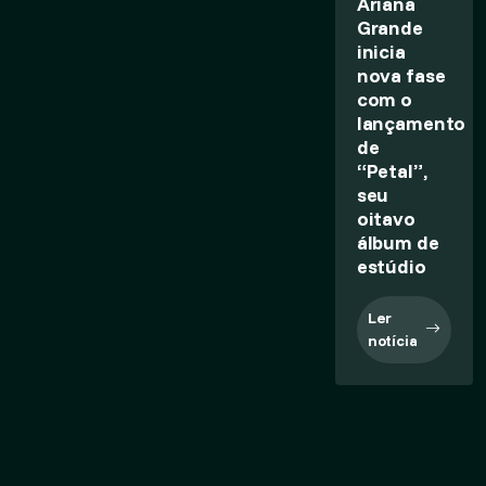
Ariana
Grande
inicia
nova fase
com o
lançamento
de
“Petal”,
seu
oitavo
álbum de
estúdio
Ler
notícia