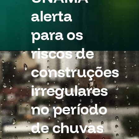
alerta
para os
riscos de
construções
irregulares
no período
de chuvas