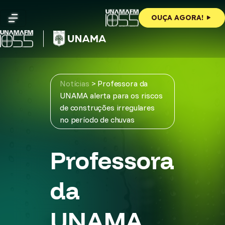
Skip
to
OUÇA AGORA!
content
Notícias
>
Professora da
UNAMA alerta para os riscos
de construções irregulares
no período de chuvas
Professora
da
UNAMA