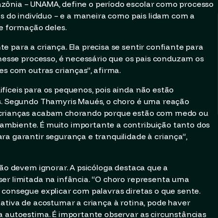
zônia – UNAMA, define o período escolar como processo
es do indivíduo – e a maneira como pais lidam com a
de formação deles.
 para a criança. Ela precisa se sentir confiante para
 nesse processo, é necessário que os pais conduzam os
es com outras crianças”, afirma.
fíceis para os pequenos, pois ainda não estão
as. Segundo Thamyris Maués, o choro é uma reação
 crianças acabam chorando porque estão com medo ou
mbiente. É muito importante a contribuição tanto dos
ra garantir segurança e tranquilidade à criança”,
não devem ignorar. A psicóloga destaca que a
er limitada na infância. “O choro representa uma
 consegue explicar com palavras diretas o que sente.
tativa de acostumar a criança à rotina, pode haver
a autoestima. É importante observar as circunstâncias