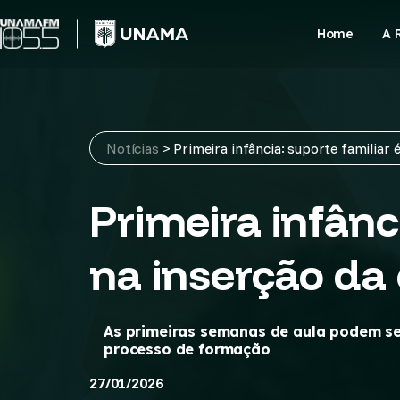
Skip
to
Home
A 
content
Notícias
>
Primeira infância: suporte familiar 
Primeira infânc
na inserção da 
As primeiras semanas de aula podem ser
processo de formação
27/01/2026