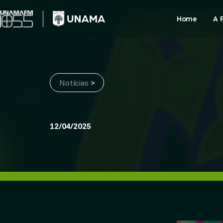
Skip
to
Home
A 
content
Notícias
>
12/04/2025