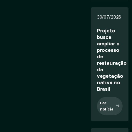
30/07/2026
Projeto
busca
ampliar o
processo
de
restauração
da
vegetação
nativa no
Brasil
Ler
notícia