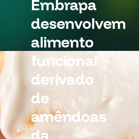
Embrapa
desenvolvem
alimento
funcional
derivado
de
amêndoas
da