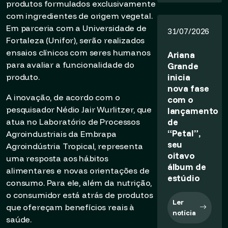
produtos formulados exclusivamente
com ingredientes de origem vegetal.
Em parceria com a Universidade de
31/07/2026
Fortaleza (Unifor), serão realizados
ensaios clínicos com seres humanos
Ariana
para avaliar a funcionalidade do
Grande
inicia
produto.
nova fase
A inovação, de acordo com o
com o
pesquisador Nédio Jair Wurlitzer, que
lançamento
de
atua no Laboratório de Processos
“Petal”,
Agroindustriais da Embrapa
seu
Agroindústria Tropical, representa
oitavo
uma resposta aos hábitos
álbum de
alimentares e novas orientações de
estúdio
consumo. Para ele, além da nutrição,
o consumidor está atrás de produtos
Ler
que ofereçam benefícios reais à
notícia
saúde.