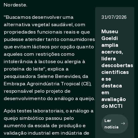
Nordeste.
“Buscamos desenvolver uma
31/07/2026
alternativa vegetal saudável, com
Museu
propriedades funcionais reais e que
Goeldi
pudesse atender tanto consumidores
amplia
que evitam lácteos por opção quanto
acervos,
aqueles com restrições como
lidera
intolerância à lactose ou alergia à
descobertas
proteína do leite”, explica a
científicas
pesquisadora Selene Benevides, da
e se
Embrapa Agroindústria Tropical (CE),
destaca
responsável pelo projeto de
em
desenvolvimento do análogo a queijo.
avaliação
do MCTI
Após testes laboratoriais, o análogo a
queijo simbiótico passou pelo
Ler
aumento da escala de produção e
notícia
validação industrial em indústria de