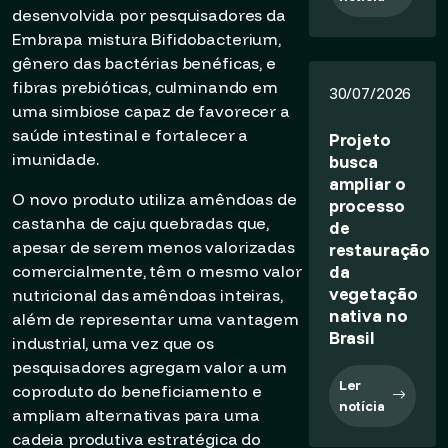
desenvolvida por pesquisadores da
Embrapa mistura Bifidobacterium,
gênero das bactérias benéficas, e
fibras prebióticas, culminando em
30/07/2026
uma simbiose capaz de favorecer a
saúde intestinal e fortalecer a
Projeto
imunidade.
busca
ampliar o
O novo produto utiliza amêndoas de
processo
castanha de caju quebradas que,
de
apesar de serem menos valorizadas
restauração
da
comercialmente, têm o mesmo valor
vegetação
nutricional das amêndoas inteiras,
nativa no
além de representar uma vantagem
Brasil
industrial, uma vez que os
pesquisadores agregam valor a um
Ler
coproduto do beneficiamento e
notícia
ampliam alternativas para uma
cadeia produtiva estratégica do