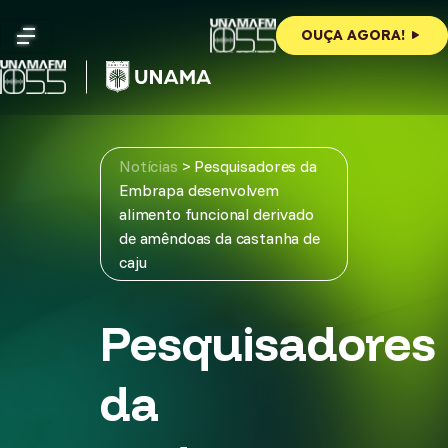
Skip
to
OUÇA AGORA!
content
Notícias
>
Pesquisadores da
Embrapa desenvolvem
alimento funcional derivado
de amêndoas da castanha de
caju
Pesquisadores
da