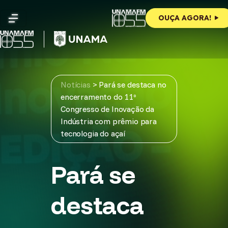
Skip
to
OUÇA AGORA!
content
Notícias
>
Pará se destaca no
encerramento do 11º
Congresso de Inovação da
Indústria com prêmio para
tecnologia do açaí
Pará se
destaca