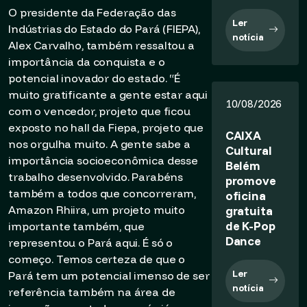
O presidente da Federação das
Ler
Indústrias do Estado do Pará (FIEPA),
notícia
Alex Carvalho, também ressaltou a
importância da conquista e o
potencial inovador do estado. “É
muito gratificante a gente estar aqui
10/08/2026
com o vencedor, projeto que ficou
exposto no hall da Fiepa, projeto que
CAIXA
nos orgulha muito. A gente sabe a
Cultural
importância socioeconômica desse
Belém
trabalho desenvolvido. Parabéns
promove
também a todos que concorreram,
oficina
gratuita
Amazon Rhiira, um projeto muito
de K-Pop
importante também, que
Dance
representou o Pará aqui. É só o
começo. Temos certeza de que o
Ler
Pará tem um potencial imenso de ser
notícia
referência também na área de