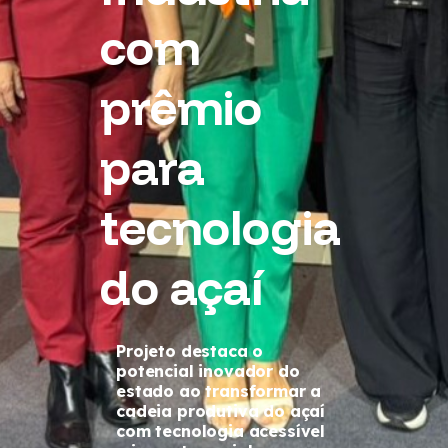
com
prêmio
para
tecnologia
do açaí
Projeto destaca o
potencial inovador do
estado ao transformar a
cadeia produtiva do açaí
com tecnologia acessível