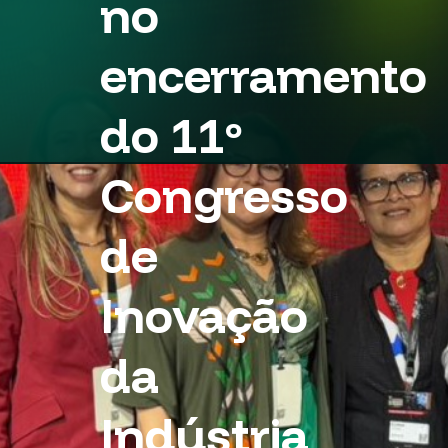
no
encerramento
do 11º
Congresso
de
Inovação
da
Indústria