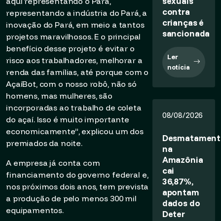
sexuais
aqui representando o Pará,
contra
representando a indústria do Pará, a
crianças é
inovação do Pará, em meio a tantos
sancionada
projetos maravilhosos. E o principal
benefício desse projeto é evitar o
Ler
risco aos trabalhadores, melhorar a
notícia
renda das famílias, até porque com o
AçaíBot, com o nosso robô, não só
homens, mas mulheres, são
incorporadas ao trabalho de coleta
08/08/2026
do açaí. Isso é muito importante
economicamente”, explicou um dos
Desmatament
premiados da noite.
na
Amazônia
A empresa já conta com
cai
financiamento do governo federal e,
36,87%,
nos próximos dois anos, tem prevista
apontam
a produção de pelo menos 300 mil
dados do
equipamentos.
Deter