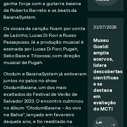
ganha força com a guitarra baiana
de Roberto Barreto e os beats da
BaianaSystem.
31/07/2026
Os vocais da canção ficam por conta
de Lazinho, Lucas Di Fiori e Russo
Museu
Passapusso. Já a produção musical é
Goeldi
assinada por Lucas Di Fiori, Pugah,
amplia
Seko Bass e Titoxossi, com direção
acervos,
musical de Pugah.
lidera
descobertas
Olodum e BaianaSystem já estiveram
científicas
juntos no palco no show
e se
OlodumBaiana, um dos mais
destaca
exaltados do Festival de Verão de
em
Salvador 2023. O encontro culminou
avaliação
no álbum “OlodumBaiana – Ao vivo
do MCTI
na Bahia”, lançado em fevereiro
daquele ano, e foi reeditado na
Ler