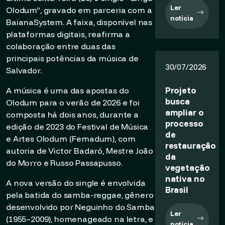
Ler
Olodum”, gravado em parceria com a
notícia
BaianaSystem. A faixa, disponível nas
plataformas digitais, reafirma a
colaboração entre duas das
principais potências da música de
30/07/2026
Salvador.
Projeto
A música é uma das apostas do
busca
Olodum para o verão de 2026 e foi
ampliar o
composta há dois anos, durante a
processo
edição de 2023 do Festival de Música
de
e Artes Olodum (Femadum), com
restauração
autoria de Victor Badaró, Mestre João
da
do Morro e Russo Passapusso.
vegetação
nativa no
A nova versão do single é envolvida
Brasil
pela batida do samba-reggae, gênero
desenvolvido por Neguinho do Samba
Ler
(1955–2009), homenageado na letra, e
notícia