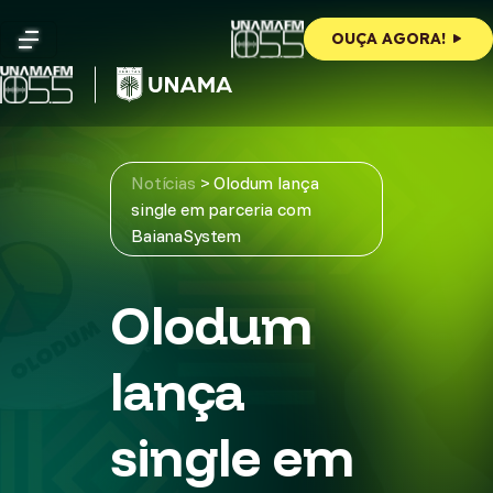
Skip
to
OUÇA AGORA!
content
Notícias
>
Olodum lança
single em parceria com
BaianaSystem
Olodum
lança
single em