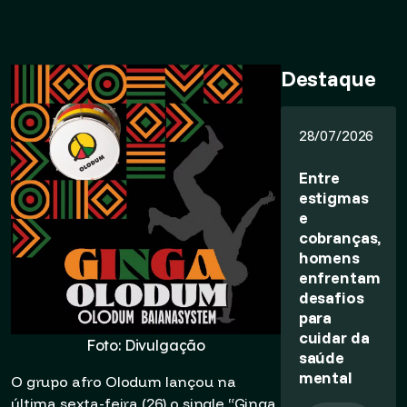
Destaque
28/07/2026
Entre
estigmas
e
cobranças,
homens
enfrentam
desafios
para
cuidar da
Foto: Divulgação
saúde
mental
O grupo afro Olodum lançou na
última sexta-feira (26) o single “Ginga