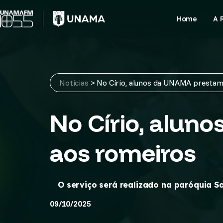
Skip
to
Home
A 
content
Notícias
>
No Círio, alunos da UNAMA prestam
No Círio, alu
aos romeiros
O serviço será realizado na paróquia S
09/10/2025