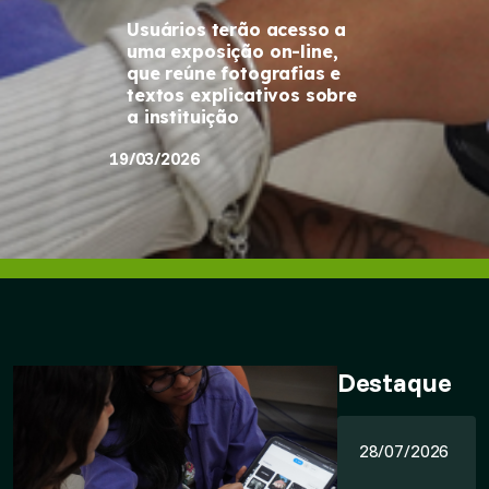
Usuários terão acesso a
uma exposição on-line,
que reúne fotografias e
textos explicativos sobre
a instituição
19/03/2026
Destaque
28/07/2026