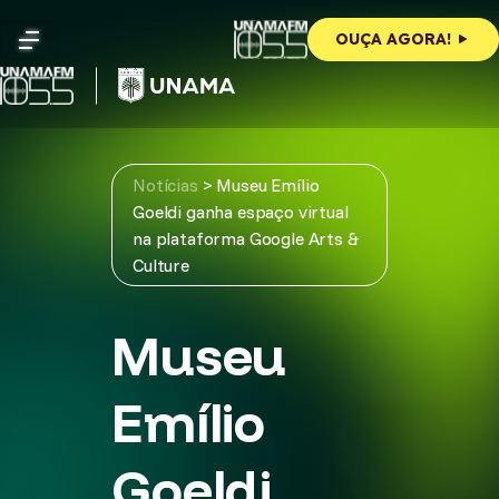
Skip
to
OUÇA AGORA!
content
Notícias
>
Museu Emílio
Goeldi ganha espaço virtual
na plataforma Google Arts &
Culture
Museu
Emílio
Goeldi