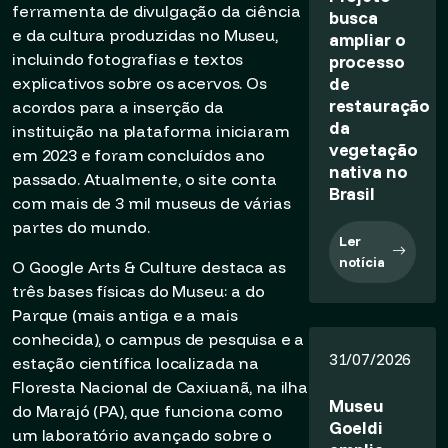
ferramenta de divulgação da ciência
busca
e da cultura produzidas no Museu,
ampliar o
incluindo fotografias e textos
processo
de
explicativos sobre os acervos. Os
restauração
acordos para a inserção da
da
instituição na plataforma iniciaram
vegetação
em 2023 e foram concluídos ano
nativa no
passado. Atualmente, o site conta
Brasil
com mais de 3 mil museus de várias
partes do mundo.
Ler
notícia
O Google Arts & Culture destaca as
três bases físicas do Museu: a do
Parque (mais antiga e a mais
conhecida), o campus de pesquisa e a
31/07/2026
estação científica localizada na
Floresta Nacional de Caxiuanã, na ilha
Museu
do Marajó (PA), que funciona como
Goeldi
um laboratório avançado sobre o