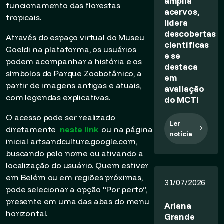
amplia
funcionamento das florestas
acervos,
tropicais.
lidera
descobertas
Através do espaço virtual do Museu
científicas
Goeldi na plataforma, os usuários
e se
podem acompanhar a história e os
destaca
símbolos do Parque Zoobotânico, a
em
partir de imagens antigas e atuais,
avaliação
com legendas explicativas.
do MCTI
O acesso pode ser realizado
Ler
diretamente
neste link
ou na página
notícia
inicial artsandculture.google.com,
buscando pelo nome ou ativando a
localização do usuário. Quem estiver
em Belém ou em regiões próximas,
31/07/2026
pode selecionar a opção “Por perto”,
presente em uma das abas do menu
Ariana
horizontal.
Grande