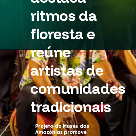
ritmos da
floresta e
reúne
artistas de
comunidades
tradicionais
Projeto do Museu das
Amazônias promove