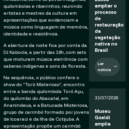
ampliar o
quilombolas e ribeirinhos, reunindo
processo
artistas e mestres da cultura em
de
apresentações que evidenciam a
restauração
música como linguagem de memória,
da
identidade e resistência.
vegetação
nativa no
A abertura da noite fica por conta da
Brasil
DJ Kabocla, a partir das 18h, com sets
que misturam música eletrônica com
Ler
saberes indígenas e sons da floresta.
notícia
Na sequência, o público confere o
show do “Toró Misterioso”, encontro
entre a banda quilombola Toró Açu,
31/07/2026
do quilombo do Abacatal, em
Ananindeua, e a Batucada Misteriosa,
Museu
grupo de carimbó formado por jovens
Goeldi
de Icoaraci e da Ilha de Cotijuba. A
amplia
apresentação propõe um carimbó