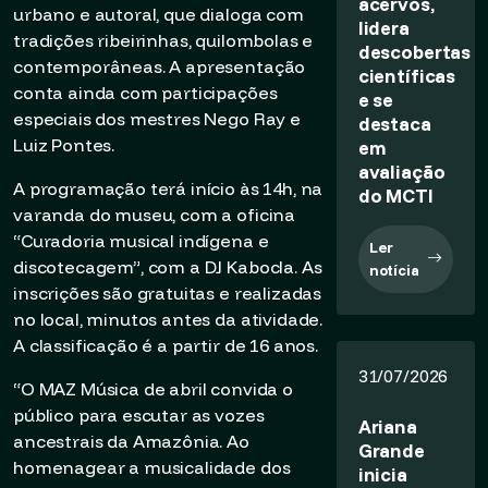
acervos,
urbano e autoral, que dialoga com
lidera
tradições ribeirinhas, quilombolas e
descobertas
contemporâneas. A apresentação
científicas
conta ainda com participações
e se
especiais dos mestres Nego Ray e
destaca
Luiz Pontes.
em
avaliação
A programação terá início às 14h, na
do MCTI
varanda do museu, com a oficina
“Curadoria musical indígena e
Ler
discotecagem”, com a DJ Kabocla. As
notícia
inscrições são gratuitas e realizadas
no local, minutos antes da atividade.
A classificação é a partir de 16 anos.
31/07/2026
“O MAZ Música de abril convida o
público para escutar as vozes
Ariana
ancestrais da Amazônia. Ao
Grande
homenagear a musicalidade dos
inicia