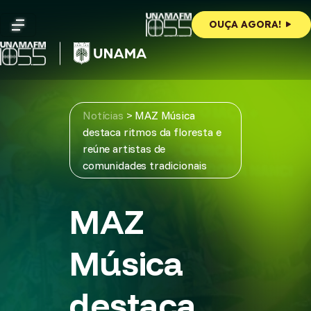
Skip
to
OUÇA AGORA!
content
Notícias
>
MAZ Música
destaca ritmos da floresta e
reúne artistas de
comunidades tradicionais
MAZ
Música
destaca