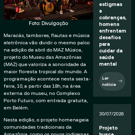
estigmas
e
cobranças,
Foto: Divulgação
homens
enfrentam
Maracás, tambores, flautas e música
desafios
eletrônica vão dividir o mesmo palco
para
na edição de abril do MAZ Música,
cuidar da
saúde
projeto do Museu das Amazônias
mental
(MAZ) que valoriza a sonoridade da
maior floresta tropical do mundo. A
Ler
programação acontece nesta sexta-
notícia
feira, 10, a partir das 18h, na área
externa do museu, no Complexo
Porto Futuro, com entrada gratuita,
em Belém.
30/07/2026
Nesta edição, o projeto homenageia
comunidades tradicionais da
Projeto
busca
Amazônia, como os povos indígenas,