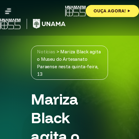
Skip
to
OUÇA AGORA!
content
Notícias
>
Mariza Black agita
o Museu do Artesanato
Paraense nesta quinta-feira,
13
Mariza
Black
agita o