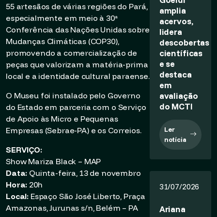
55 artesãos de várias regiões do Pará,
amplia
especialmente em meio à 30ª
acervos,
Conferência das Nações Unidas sobre
lidera
Mudanças Climáticas (COP30),
descobertas
científicas
promovendo a comercialização de
e se
peças que valorizam a matéria-prima
destaca
local e a identidade cultural paraense.
em
avaliação
O Museu foi instalado pelo Governo
do MCTI
do Estado em parceria com o Serviço
de Apoio às Micro e Pequenas
Ler
Empresas (Sebrae-PA) e os Correios.
notícia
SERVIÇO:
Show Mariza Black – MAP
Data:
Quinta-feira, 13 de novembro
Hora:
20h
31/07/2026
Local:
Espaço São José Liberto, Praça
Amazonas, Jurunas s/n, Belém – PA
Ariana