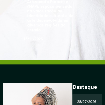
Artesanato Paraense
(MAP), espaço pensado
na valorização da
identidade cultural e da
arte desenvolvida em
diversas regiões do
estado
13/11/2025
Destaque
28/07/2026