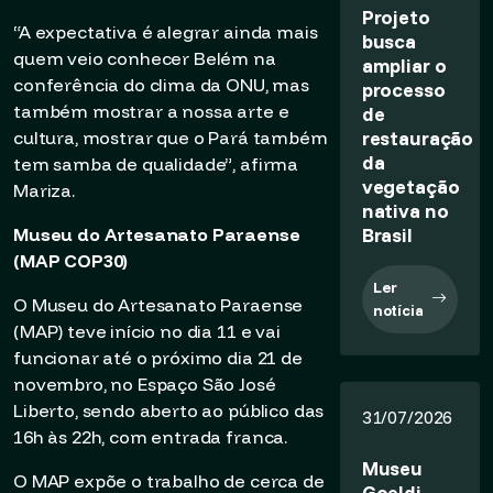
Projeto
“A expectativa é alegrar ainda mais
busca
quem veio conhecer Belém na
ampliar o
conferência do clima da ONU, mas
processo
também mostrar a nossa arte e
de
restauração
cultura, mostrar que o Pará também
da
tem samba de qualidade”, afirma
vegetação
Mariza.
nativa no
Brasil
Museu do Artesanato Paraense
(MAP COP30)
Ler
O Museu do Artesanato Paraense
notícia
(MAP) teve início no dia 11 e vai
funcionar até o próximo dia 21 de
novembro, no Espaço São José
Liberto, sendo aberto ao público das
31/07/2026
16h às 22h, com entrada franca.
Museu
O MAP expõe o trabalho de cerca de
Goeldi