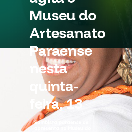
Museu do
Artesanato
Paraense
nesta
quinta-
feira, 13
Sambista paraense se
apresenta no Museu do