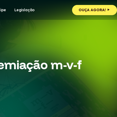
ipe
Legislação
OUÇA AGORA!
emiação m-v-f