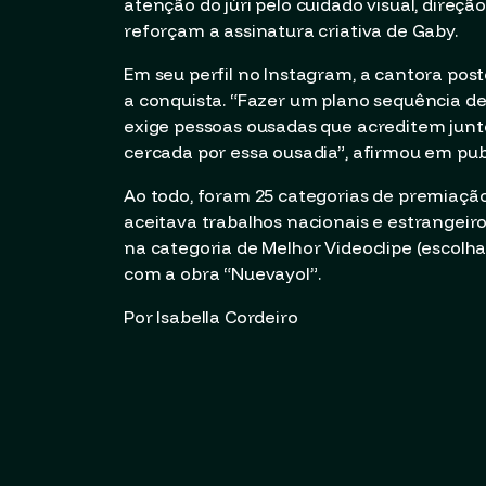
atenção do júri pelo cuidado visual, direçã
reforçam a assinatura criativa de Gaby.
Em seu perfil no Instagram, a cantora pos
a conquista. “Fazer um plano sequência d
exige pessoas ousadas que acreditem junt
cercada por essa ousadia”, afirmou em pub
Ao todo, foram 25 categorias de premiação
aceitava trabalhos nacionais e estrangeir
na categoria de Melhor Videoclipe (escolha 
com a obra “Nuevayol”.
Por Isabella Cordeiro